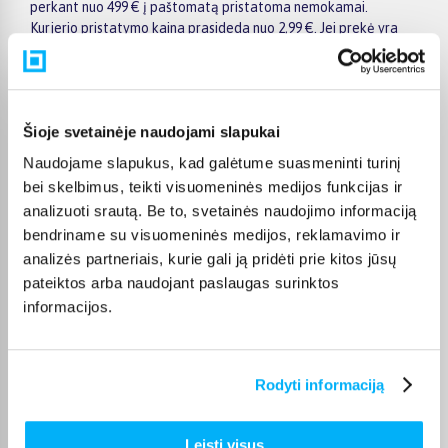
perkant nuo 499 € į paštomatą pristatoma nemokamai.
Kurjerio pristatymo kaina prasideda nuo 2,99 €. Jei prekė yra
sandėlyje, ją įprastai pristatome per 1–2 darbo dienas, o tikslų
terminą visada rasite konkrečios prekės puslapyje.
Pasirinkę tinkamą prekę iš Indaplovės pastatomos ant stalo
kategorijos, galite rinktis jums patogiausią gavimo būdą:
Šioje svetainėje naudojami slapukai
pristatymą į paštomatą, kurjeriu arba atsiėmimą BIGBOX.LT
Naudojame slapukus, kad galėtume suasmeninti turinį
biure Kaune.
bei skelbimus, teikti visuomeninės medijos funkcijas ir
analizuoti srautą. Be to, svetainės naudojimo informaciją
bendriname su visuomeninės medijos, reklamavimo ir
analizės partneriais, kurie gali ją pridėti prie kitos jūsų
Pirkėjų atsiliepimai apie prekes
pateiktos arba naudojant paslaugas surinktos
informacijos.
Reda D.
Patvirtintas pirkėjas
Rodyti informaciją
Labai kokybiška, tyliai veikia.
Leisti visus