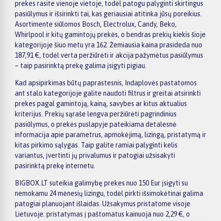
prekes rasite vienoje vietoje, todėl patogu palyginti skirtingus
pasiūlymus ir išsirinkti tai, kas geriausiai atitinka jūsų poreikius.
Asortimente siūlomos Bosch, Electrolux, Candy, Beko,
Whirlpool ir kitų gamintojų prekės, o bendras prekių kiekis šioje
kategorijoje šiuo metu yra 162. Žemiausia kaina prasideda nuo
187,91 €, todėl verta peržiūrėti ir akcija pažymėtus pasiūlymus
– taip pasirinktą prekę galima įsigyti pigiau.
Kad apsipirkimas būtų paprastesnis, Indaplovės pastatomos
ant stalo kategorijoje galite naudoti filtrus ir greitai atsirinkti
prekes pagal gamintoją, kainą, savybes ar kitus aktualius
kriterijus. Prekių sąraše lengva peržiūrėti pagrindinius
pasiūlymus, o prekės puslapyje pateikiama detalesnė
informacija apie parametrus, apmokėjimą, lizingą, pristatymą ir
kitas pirkimo sąlygas. Taip galite ramiai palyginti kelis
variantus, įvertinti jų privalumus ir patogiai užsisakyti
pasirinktą prekę internetu.
BIGBOX.LT suteikia galimybę prekes nuo 150 Eur įsigyti su
nemokamu 24 mėnesių lizingu, todėl pirkti išsimokėtinai galima
patogiai planuojant išlaidas. Užsakymus pristatome visoje
Lietuvoje: pristatymas į paštomatus kainuoja nuo 2,29 €, o