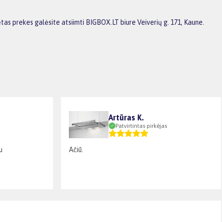
tas prekes galėsite atsiimti BIGBOX.LT biure Veiverių g. 171, Kaune.
Artūras K.
Patvirtintas pirkėjas
u
Ačiū.