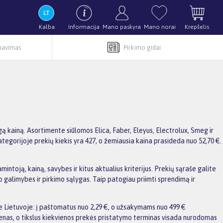
Kalba
Informacija
Mano paskyra
Mano norai
Krepšelis
rnavimas
Pirkimo gidai
ą kainą. Asortimente siūlomos Elica, Faber, Eleyus, Electrolux, Smeg ir
ategorijoje prekių kiekis yra 427, o žemiausia kaina prasideda nuo 52,70 €.
intoją, kainą, savybes ir kitus aktualius kriterijus. Prekių sąraše galite
 galimybes ir pirkimo sąlygas. Taip patogiau priimti sprendimą ir
e Lietuvoje: į paštomatus nuo 2,29 €, o užsakymams nuo 499 €
enas, o tikslus kiekvienos prekės pristatymo terminas visada nurodomas