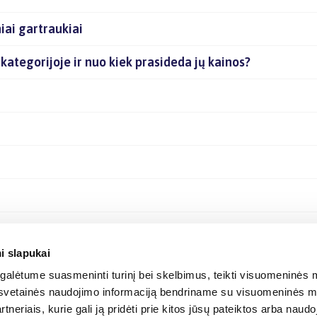
iai gartraukiai
e kategorijoje ir nuo kiek prasideda jų kainos?
i slapukai
alėtume suasmeninti turinį bei skelbimus, teikti visuomeninės m
o, svetainės naudojimo informaciją bendriname su visuomeninės m
tneriais, kurie gali ją pridėti prie kitos jūsų pateiktos arba naud