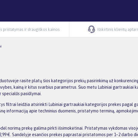
s pristatymas ir draugiškos kainos
Išskirtinis klientų apta
i
uotuvėje rasite platų šios kategorijos prekių pasirinkimą už konkurencing
avybes, kainą ir kitus svarbius parametrus. Šiuo metu Lubiniai gartraukiai k
r specialūs pasiūlymai.
filtrai leidžia atsirinkti Lubiniai gartraukiai kategorijos prekes pagal gam
esnę informaciją apie techninius duomenis, pristatymo terminą, apmokėjimo
ėl norimą prekę galima pirkti išsimokėtinai. Pristatymas vykdomas visoj
,99 €. Sandėlyje esančios prekės paprastai pristatomos per 1–2 darbo di