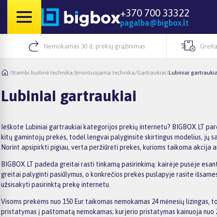
+370 700 33322
pagalba@bigbox.lt
Nemokamas 30 d. prekių grąžinimas
Greita
/
Stambi buitinė technika
/
Įmontuojama technika
/
Gartraukiai
/
Lubiniai gartraukia
Lubiniai gartraukiai
Ieškote Lubiniai gartraukiai kategorijos prekių internetu? BIGBOX.LT pard
kitų gamintojų prekės, todėl lengvai palyginsite skirtingus modelius, jų s
Norint apsipirkti pigiau, verta peržiūrėti prekes, kurioms taikoma akcija a
BIGBOX.LT padeda greitai rasti tinkamą pasirinkimą: kairėje pusėje esantys 
greitai palyginti pasiūlymus, o konkrečios prekės puslapyje rasite išsam
užsisakyti pasirinktą prekę internetu.
Visoms prekėms nuo 150 Eur taikomas nemokamas 24 mėnesių lizingas, tod
pristatymas į paštomatą nemokamas; kurjerio pristatymas kainuoja nuo 2