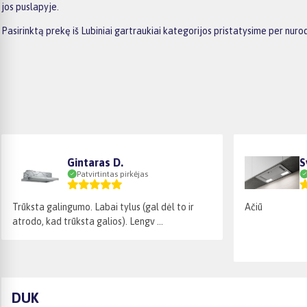
jos puslapyje.
Pasirinktą prekę iš Lubiniai gartraukiai kategorijos pristatysime per nur
Gintaras D.
S
Patvirtintas pirkėjas
Trūksta galingumo. Labai tylus (gal dėl to ir
Ačiū
atrodo, kad trūksta galios). Lengv ...
DUK