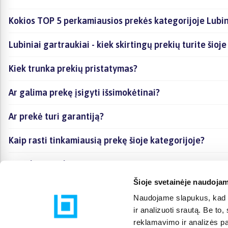
Kokios TOP 5 perkamiausios prekės kategorijoje Lubin
Lubiniai gartraukiai - kiek skirtingų prekių turite šioj
Kiek trunka prekių pristatymas?
Ar galima prekę įsigyti išsimokėtinai?
Ar prekė turi garantiją?
Kaip rasti tinkamiausią prekę šioje kategorijoje?
Ar galima prekę atsiimti vietoje?
Šioje svetainėje naudojam
Naudojame slapukus, kad g
ir analizuoti srautą. Be t
reklamavimo ir analizės par