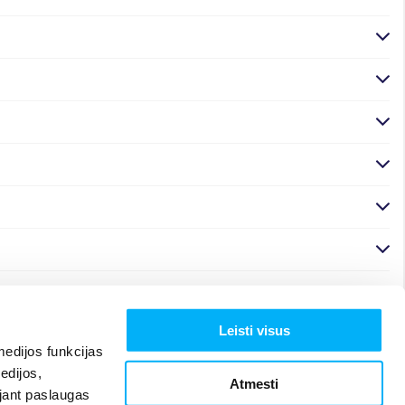
Leisti visus
edijos funkcijas
edijos,
Atmesti
ojant paslaugas