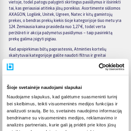
vietoje, todėl patogu palyginti skirtingus pasiūlymus ir išsirinkti
tai, kas geriausiai atitinka jūsų poreikius. Asortimente siūlomos
AXAGON, Logilink, Unitek, Ugreen, Natec ir kitų gamintojų
prekės, o bendras prekių kiekis šioje kategorijoje šiuo metu yra
124. Žemiausia kaina prasideda nuo 1,27 €, todėl verta
peržiūrėti ir akcija pažymėtus pasiūlymus – taip pasirinktą
prekę galima įsigyti pigiau.
Kad apsipirkimas būtų paprastesnis, Atminties kortelių
skaitytuvai kategorijoje galite naudoti filtrus ir greitai
atsirinkti prekes pagal gamintoją, kainą, savybes ar kitus
aktualius kriterijus. Prekių sąraše lengva peržiūrėti pagrindinius
pasiūlymus, o prekės puslapyje pateikiama detalesnė
informacija apie parametrus, apmokėjimą, lizingą, pristatymą ir
kitas pirkimo sąlygas. Taip galite ramiai palyginti kelis
Šioje svetainėje naudojami slapukai
variantus, įvertinti jų privalumus ir patogiai užsisakyti
Naudojame slapukus, kad galėtume suasmeninti turinį
pasirinktą prekę internetu.
bei skelbimus, teikti visuomeninės medijos funkcijas ir
BIGBOX.LT suteikia galimybę prekes nuo 150 Eur įsigyti su
analizuoti srautą. Be to, svetainės naudojimo informaciją
nemokamu 24 mėnesių lizingu, todėl pirkti išsimokėtinai galima
bendriname su visuomeninės medijos, reklamavimo ir
patogiai planuojant išlaidas. Užsakymus pristatome visoje
analizės partneriais, kurie gali ją pridėti prie kitos jūsų
Lietuvoje: pristatymas į paštomatus kainuoja nuo 2,29 €, o