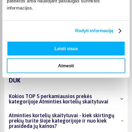
pateiktos arba naudojant paslaugas surinktos
perkant nuo 499 € į paštomatą pristatoma nemokamai.
informacijos.
Kurjerio pristatymo kaina prasideda nuo 2,99 €. Jei prekė yra
sandėlyje, ją įprastai pristatome per 1–2 darbo dienas, o tikslų
terminą visada rasite konkrečios prekės puslapyje.
Rodyti informaciją
Pasirinkę tinkamą prekę iš Atminties kortelių skaitytuvai
kategorijos, galite rinktis jums patogiausią gavimo būdą:
pristatymą į paštomatą, kurjeriu arba atsiėmimą BIGBOX.LT
Leisti visus
biure Kaune.
Atmesti
DUK
Kokios TOP 5 perkamiausios prekės
kategorijoje Atminties kortelių skaitytuvai
Atminties kortelių skaitytuvai - kiek skirtingų
prekių turite šioje kategorijoje ir nuo kiek
prasideda jų kainos?