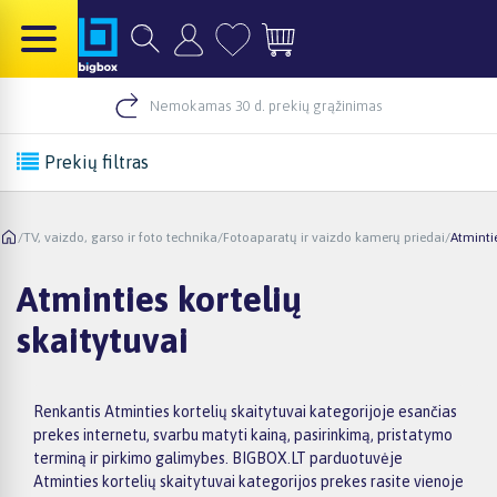
Nemokamas 30 d. prekių grąžinimas
Prekių filtras
/
TV, vaizdo, garso ir foto technika
/
Fotoaparatų ir vaizdo kamerų priedai
/
Atmintie
Atminties kortelių
skaitytuvai
Renkantis Atminties kortelių skaitytuvai kategorijoje esančias
prekes internetu, svarbu matyti kainą, pasirinkimą, pristatymo
terminą ir pirkimo galimybes. BIGBOX.LT parduotuvėje
Atminties kortelių skaitytuvai kategorijos prekes rasite vienoje