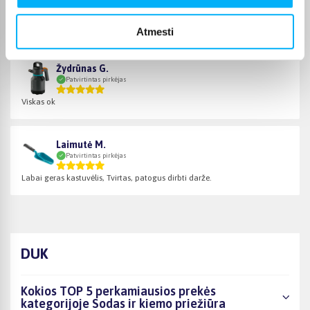
Patvirtintas pirkėjas
Gera prekė
Atmesti
Žydrūnas G.
Patvirtintas pirkėjas
Viskas ok
Laimutė M.
Patvirtintas pirkėjas
Labai geras kastuvėlis, Tvirtas, patogus dirbti darže.
DUK
Kokios TOP 5 perkamiausios prekės
kategorijoje Sodas ir kiemo priežiūra