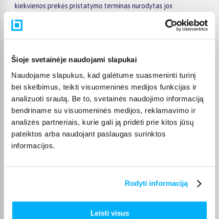
kiekvienos prekės pristatymo terminas nurodytas jos
puslapyje.
Tinkamą prekę iš Sodas ir kiemo priežiūra kategorijos
pristatysime per nurodytą terminą, o jei pageidausite
užsakymą atsiimti patys, atitinkamai pažymėtas prekes
Šioje svetainėje naudojami slapukai
galėsite atsiimti mūsų biure Kaune.
Naudojame slapukus, kad galėtume suasmeninti turinį
bei skelbimus, teikti visuomeninės medijos funkcijas ir
analizuoti srautą. Be to, svetainės naudojimo informaciją
bendriname su visuomeninės medijos, reklamavimo ir
Pirkėjų atsiliepimai apie prekes
analizės partneriais, kurie gali ją pridėti prie kitos jūsų
pateiktos arba naudojant paslaugas surinktos
informacijos.
Raimundas Š.
Patvirtintas pirkėjas
Laba diena,buvo aktuali labiau pavasari,bet dabar jau turiu ir tikrai
Rodyti informaciją
naudosiu n ...
Leisti visus
Remigijus M.