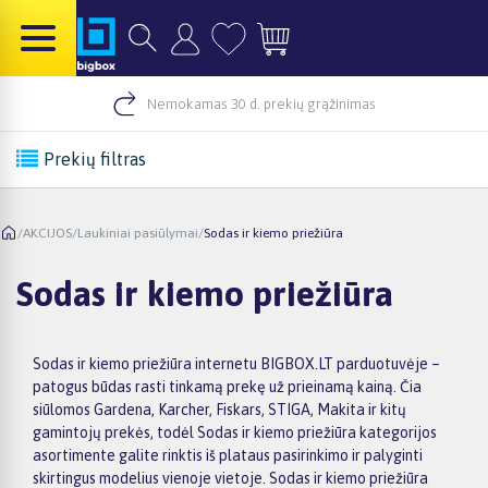
Nemokamas 30 d. prekių grąžinimas
Prekių filtras
/
AKCIJOS
/
Laukiniai pasiūlymai
/
Sodas ir kiemo priežiūra
Sodas ir kiemo priežiūra
Sodas ir kiemo priežiūra internetu BIGBOX.LT parduotuvėje –
patogus būdas rasti tinkamą prekę už prieinamą kainą. Čia
siūlomos Gardena, Karcher, Fiskars, STIGA, Makita ir kitų
gamintojų prekės, todėl Sodas ir kiemo priežiūra kategorijos
asortimente galite rinktis iš plataus pasirinkimo ir palyginti
skirtingus modelius vienoje vietoje. Sodas ir kiemo priežiūra