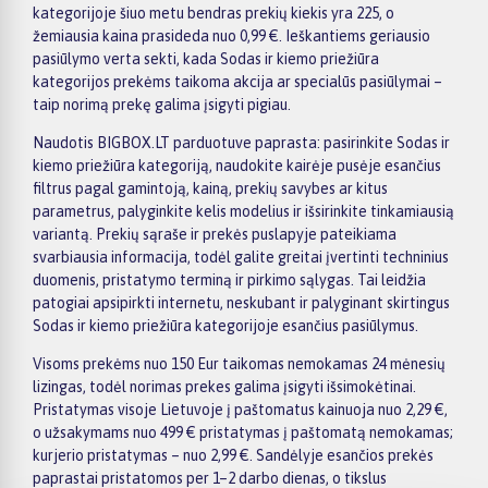
kategorijoje šiuo metu bendras prekių kiekis yra 225, o
žemiausia kaina prasideda nuo 0,99 €. Ieškantiems geriausio
pasiūlymo verta sekti, kada Sodas ir kiemo priežiūra
kategorijos prekėms taikoma akcija ar specialūs pasiūlymai –
taip norimą prekę galima įsigyti pigiau.
Naudotis BIGBOX.LT parduotuve paprasta: pasirinkite Sodas ir
kiemo priežiūra kategoriją, naudokite kairėje pusėje esančius
filtrus pagal gamintoją, kainą, prekių savybes ar kitus
parametrus, palyginkite kelis modelius ir išsirinkite tinkamiausią
variantą. Prekių sąraše ir prekės puslapyje pateikiama
svarbiausia informacija, todėl galite greitai įvertinti techninius
duomenis, pristatymo terminą ir pirkimo sąlygas. Tai leidžia
patogiai apsipirkti internetu, neskubant ir palyginant skirtingus
Sodas ir kiemo priežiūra kategorijoje esančius pasiūlymus.
Visoms prekėms nuo 150 Eur taikomas nemokamas 24 mėnesių
lizingas, todėl norimas prekes galima įsigyti išsimokėtinai.
Pristatymas visoje Lietuvoje į paštomatus kainuoja nuo 2,29 €,
o užsakymams nuo 499 € pristatymas į paštomatą nemokamas;
kurjerio pristatymas – nuo 2,99 €. Sandėlyje esančios prekės
paprastai pristatomos per 1–2 darbo dienas, o tikslus