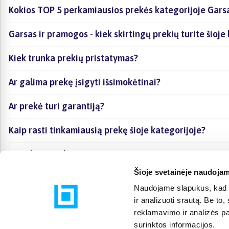
Kokios TOP 5 perkamiausios prekės kategorijoje Gars
Garsas ir pramogos - kiek skirtingų prekių turite šioje
Kiek trunka prekių pristatymas?
Ar galima prekę įsigyti išsimokėtinai?
Ar prekė turi garantiją?
Kaip rasti tinkamiausią prekę šioje kategorijoje?
Ar galima prekę atsiimti vietoje?
Šioje svetainėje naudojam
Naudojame slapukus, kad g
ir analizuoti srautą. Be t
reklamavimo ir analizės par
surinktos informacijos.