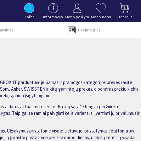
Kalba
Informacija
Mano paskyra
Mano norai
Krepšelis
rnavimas
Pirkimo gidai
 BIGBOX.LT parduotuvėje Garsas ir pramogos kategorijos prekes rasite
mi, Sony, Anker, SWISSTEN ir kitų gamintojų prekės, o bendras prekių kiekis
rekę galima įsigyti pigiau.
s ar kitus aktualius kriterijus. Prekių sąraše lengva peržiūrėti
s. Taip galite ramiai palyginti kelis variantus, įvertinti jų privalumus ir
aidas. Užsakymus pristatome visoje Lietuvoje: pristatymas į paštomatus
, ją įprastai pristatome per 1–2 darbo dienas, o tikslų terminą visada