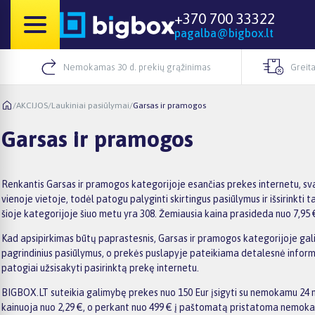
+370 700 33322
pagalba@bigbox.lt
Nemokamas 30 d. prekių grąžinimas
Greita
/
AKCIJOS
/
Laukiniai pasiūlymai
/
Garsas ir pramogos
Garsas ir pramogos
Renkantis Garsas ir pramogos kategorijoje esančias prekes internetu, sv
vienoje vietoje, todėl patogu palyginti skirtingus pasiūlymus ir išsirinkti
šioje kategorijoje šiuo metu yra 308. Žemiausia kaina prasideda nuo 7,95 €
Kad apsipirkimas būtų paprastesnis, Garsas ir pramogos kategorijoje galite 
pagrindinius pasiūlymus, o prekės puslapyje pateikiama detalesnė informaci
patogiai užsisakyti pasirinktą prekę internetu.
BIGBOX.LT suteikia galimybę prekes nuo 150 Eur įsigyti su nemokamu 24 mė
kainuoja nuo 2,29 €, o perkant nuo 499 € į paštomatą pristatoma nemokama