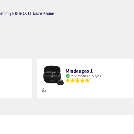
siėmimą BIGBOX.LT biure Kaune.
Mindaugas J.
Patvirtintas pirkėjas
👍