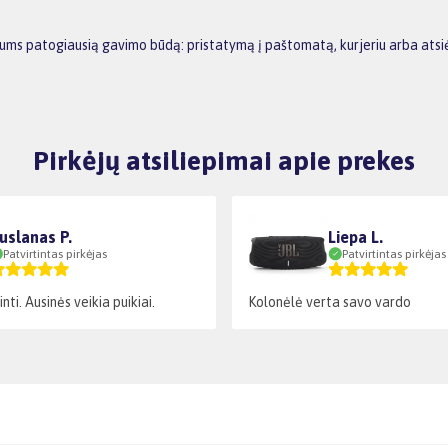
is jums patogiausią gavimo būdą: pristatymą į paštomatą, kurjeriu arba at
Pirkėjų atsiliepimai apie prekes
uslanas P.
Liepa L.
Patvirtintas pirkėjas
Patvirtintas pirkėjas
nti. Ausinės veikia puikiai.
Kolonėlė verta savo vardo