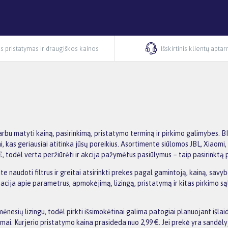
s pristatymas ir draugiškos kainos
Išskirtinis klientų apta
arbu matyti kainą, pasirinkimą, pristatymo terminą ir pirkimo galimybes.
 tai, kas geriausiai atitinka jūsų poreikius. Asortimente siūlomos JBL, Xiao
, todėl verta peržiūrėti ir akcija pažymėtus pasiūlymus – taip pasirinktą p
naudoti filtrus ir greitai atsirinkti prekes pagal gamintoją, kainą, savybe
ja apie parametrus, apmokėjimą, lizingą, pristatymą ir kitas pirkimo sąlyga
nesių lizingu, todėl pirkti išsimokėtinai galima patogiai planuojant išl
i. Kurjerio pristatymo kaina prasideda nuo 2,99 €. Jei prekė yra sandėlyje