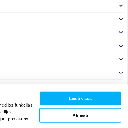
Leisti visus
edijos funkcijas
edijos,
Atmesti
ojant paslaugas