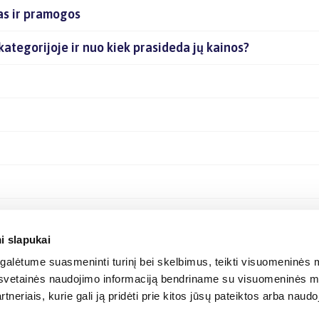
as ir pramogos
 kategorijoje ir nuo kiek prasideda jų kainos?
i slapukai
alėtume suasmeninti turinį bei skelbimus, teikti visuomeninės m
o, svetainės naudojimo informaciją bendriname su visuomeninės m
tneriais, kurie gali ją pridėti prie kitos jūsų pateiktos arba naud