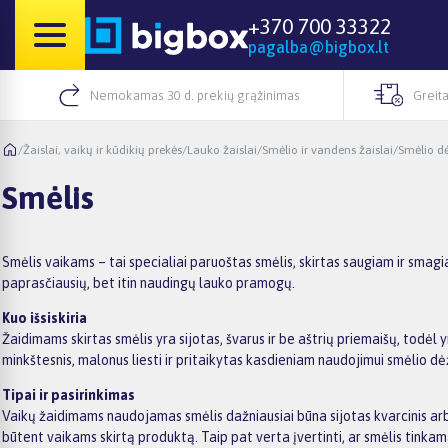
+370 700 33322
pagalba@bigbox.lt
Nemokamas 30 d. prekių grąžinimas
Greita
/
Žaislai, vaikų ir kūdikių prekės
/
Lauko žaislai
/
Smėlio ir vandens žaislai
/
Smėlio dė
Smėlis
Smėlis vaikams – tai specialiai paruoštas smėlis, skirtas saugiam ir smagi
paprasčiausių, bet itin naudingų lauko pramogų.
Kuo išsiskiria
Žaidimams skirtas smėlis yra sijotas, švarus ir be aštrių priemaišų, todėl
minkštesnis, malonus liesti ir pritaikytas kasdieniam naudojimui smėlio dė
Tipai ir pasirinkimas
Vaikų žaidimams naudojamas smėlis dažniausiai būna sijotas kvarcinis arb
būtent vaikams skirtą produktą. Taip pat verta įvertinti, ar smėlis tinka