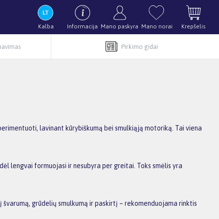
Kalba
Informacija
Mano paskyra
Mano norai
Krepšelis
rnavimas
Pirkimo gidai
ksperimentuoti, lavinant kūrybiškumą bei smulkiąją motoriką. Tai viena
dėl lengvai formuojasi ir nesubyra per greitai. Toks smėlis yra
 į švarumą, grūdelių smulkumą ir paskirtį – rekomenduojama rinktis