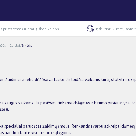
s pristatymas ir draugiškos kainos
Išskirtinis klientų apta
žės ir žaislai
/
Smėlis
am žaidimui smėlio dėžėse ar lauke. Jis leidžia vaikams kurti, statyti ir e
 yra saugus vaikams. Jis pasižymi tinkama drėgmės ir birumo pusiausvyra, to
žėse.
a specialiai paruoštas žaidimų smėlis. Renkantis svarbu atkreipti dėmesį
mas naudoti lauke visomis oro sąlygomis.