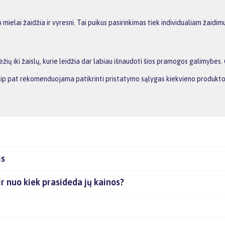
ielai žaidžia ir vyresni. Tai puikus pasirinkimas tiek individualiam žaidimu
ių iki žaislų, kurie leidžia dar labiau išnaudoti šios pramogos galimybes. 
 Taip pat rekomenduojama patikrinti pristatymo sąlygas kiekvieno produkto
is
 ir nuo kiek prasideda jų kainos?