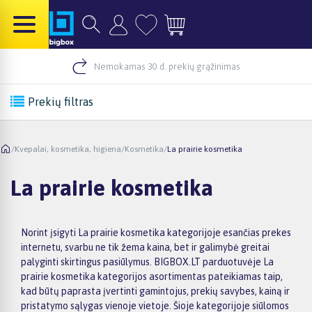
Nemokamas 30 d. prekių grąžinimas
Prekių filtras
/
Kvepalai, kosmetika, higiena
/
Kosmetika
/
La prairie kosmetika
La prairie kosmetika
Norint įsigyti La prairie kosmetika kategorijoje esančias prekes
internetu, svarbu ne tik žema kaina, bet ir galimybė greitai
palyginti skirtingus pasiūlymus. BIGBOX.LT parduotuvėje La
prairie kosmetika kategorijos asortimentas pateikiamas taip,
kad būtų paprasta įvertinti gamintojus, prekių savybes, kainą ir
pristatymo sąlygas vienoje vietoje. Šioje kategorijoje siūlomos