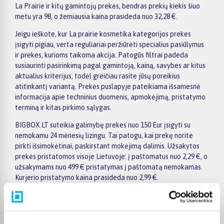
La Prairie ir kitų gamintojų prekės, bendras prekių kiekis šiuo
metu yra 98, o žemiausia kaina prasideda nuo 32,28 €.
Jeigu ieškote, kur La prairie kosmetika kategorijos prekes
įsigyti pigiau, verta reguliariai peržiūrėti specialius pasiūlymus
ir prekes, kurioms taikoma akcija. Patogūs filtrai padeda
susiaurinti pasirinkimą pagal gamintoją, kainą, savybes ar kitus
aktualius kriterijus, todėl greičiau rasite jūsų poreikius
atitinkantį variantą. Prekės puslapyje pateikiama išsamesnė
informacija apie techninius duomenis, apmokėjimą, pristatymo
terminą ir kitas pirkimo sąlygas.
BIGBOX.LT suteikia galimybę prekes nuo 150 Eur įsigyti su
nemokamu 24 mėnesių lizingu. Tai patogu, kai prekę norite
pirkti išsimokėtinai, paskirstant mokėjimą dalimis. Užsakytos
prekės pristatomos visoje Lietuvoje: į paštomatus nuo 2,29 €, o
užsakymams nuo 499 € pristatymas į paštomatą nemokamas.
Kurjerio pristatymo kaina prasideda nuo 2,99 €.
Sandėlyje esančios prekės įprastai pristatomos per 1–2 darbo
dienas, o tikslus kiekvienos prekės pristatymo terminas
nurodomas jos puslapyje. Pasirinktą prekę iš La prairie