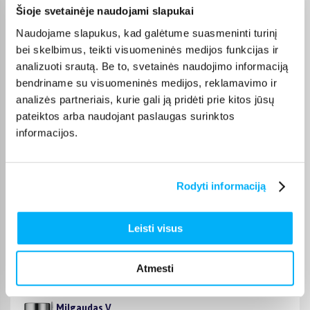
kosmetika kategorijos galite gauti paštomatu, per kurjerį
Šioje svetainėje naudojami slapukai
arba, jei prekė atitinkamai pažymėta, atsiimti BIGBOX.LT biure
Naudojame slapukus, kad galėtume suasmeninti turinį
Kaune.
bei skelbimus, teikti visuomeninės medijos funkcijas ir
analizuoti srautą. Be to, svetainės naudojimo informaciją
bendriname su visuomeninės medijos, reklamavimo ir
analizės partneriais, kurie gali ją pridėti prie kitos jūsų
Pirkėjų atsiliepimai apie prekes
pateiktos arba naudojant paslaugas surinktos
informacijos.
VILIJA K.
Patvirtintas pirkėjas
Rodyti informaciją
Viskas puikiai, ačiū
Leisti visus
VILIJA K.
Patvirtintas pirkėjas
Gera kaina, greitas pristatymas
Atmesti
Milgaudas V.