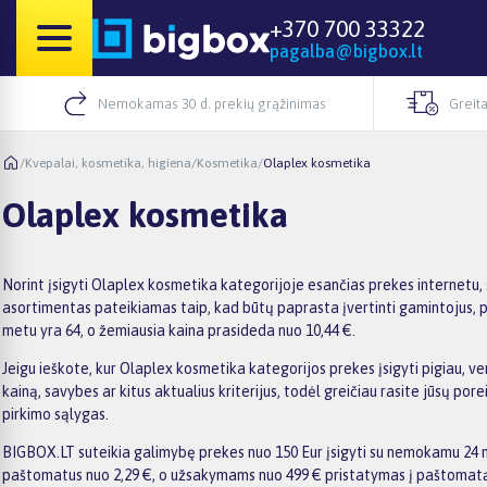
+370 700 33322
pagalba@bigbox.lt
Nemokamas 30 d. prekių grąžinimas
Greita
/
Kvepalai, kosmetika, higiena
/
Kosmetika
/
Olaplex kosmetika
Olaplex kosmetika
Norint įsigyti Olaplex kosmetika kategorijoje esančias prekes internetu,
asortimentas pateikiamas taip, kad būtų paprasta įvertinti gamintojus, pr
metu yra 64, o žemiausia kaina prasideda nuo 10,44 €.
Jeigu ieškote, kur Olaplex kosmetika kategorijos prekes įsigyti pigiau, ve
kainą, savybes ar kitus aktualius kriterijus, todėl greičiau rasite jūsų p
pirkimo sąlygas.
BIGBOX.LT suteikia galimybę prekes nuo 150 Eur įsigyti su nemokamu 24 mėn
paštomatus nuo 2,29 €, o užsakymams nuo 499 € pristatymas į paštomatą