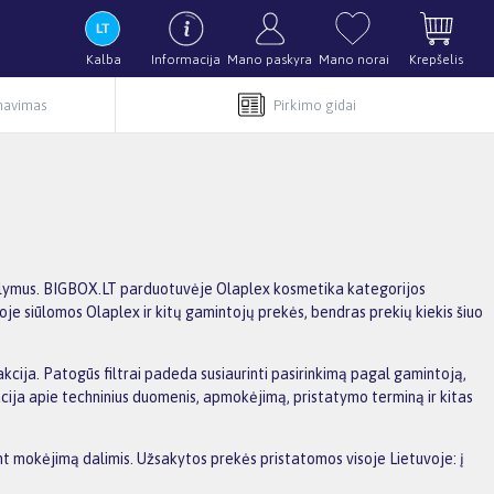
Kalba
Informacija
Mano paskyra
Mano norai
Krepšelis
rnavimas
Pirkimo gidai
asiūlymus. BIGBOX.LT parduotuvėje Olaplex kosmetika kategorijos
oje siūlomos Olaplex ir kitų gamintojų prekės, bendras prekių kiekis šiuo
akcija. Patogūs filtrai padeda susiaurinti pasirinkimą pagal gamintoją,
macija apie techninius duomenis, apmokėjimą, pristatymo terminą ir kitas
ant mokėjimą dalimis. Užsakytos prekės pristatomos visoje Lietuvoje: į