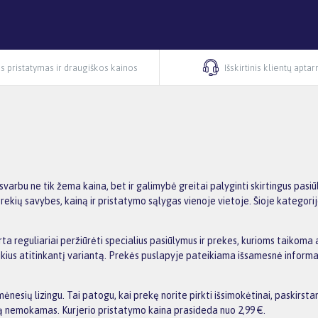
s pristatymas ir draugiškos kainos
Išskirtinis klientų apta
 svarbu ne tik žema kaina, bet ir galimybė greitai palyginti skirtingus p
ekių savybes, kainą ir pristatymo sąlygas vienoje vietoje. Šioje kategorij
rta reguliariai peržiūrėti specialius pasiūlymus ir prekes, kurioms taikoma 
oreikius atitinkantį variantą. Prekės puslapyje pateikiama išsamesnė infor
esių lizingu. Tai patogu, kai prekę norite pirkti išsimokėtinai, paskirst
 nemokamas. Kurjerio pristatymo kaina prasideda nuo 2,99 €.