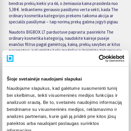
bendras prekių kiekis yra 66, o žemiausia kaina prasideda nuo
5,38 €. Ieškantiems geriausio pasiūlymo verta sekti, kada The
ordinary kosmetika kategorijos prekėms taikoma akcija ar
specialūs pasiūlymai – taip norimą prekę galima įsigyti pigiau.
Naudotis BIGBOX.LT parduotuve paprasta: pasirinkite The
ordinary kosmetika kategoriją, naudokite kairėje pusėje
esančius filtrus pagal gamintoją, kainą, prekių savybes ar kitus
parametrus, palyginkite kelis modelius ir išsirinkite tinkamiausią
variantą. Prekių sąraše ir prekės puslapyje pateikiama
svarbiausia informacija, todėl galite greitai įvertinti techninius
duomenis, pristatymo terminą ir pirkimo sąlygas. Tai leidžia
patogiai apsipirkti internetu, neskubant ir palyginant skirtingus
Šioje svetainėje naudojami slapukai
The ordinary kosmetika kategorijoje esančius pasiūlymus.
Naudojame slapukus, kad galėtume suasmeninti turinį
Visoms prekėms nuo 150 Eur taikomas nemokamas 24 mėnesių
bei skelbimus, teikti visuomeninės medijos funkcijas ir
lizingas, todėl norimas prekes galima įsigyti išsimokėtinai.
analizuoti srautą. Be to, svetainės naudojimo informaciją
Pristatymas visoje Lietuvoje į paštomatus kainuoja nuo 2,29 €,
bendriname su visuomeninės medijos, reklamavimo ir
o užsakymams nuo 499 € pristatymas į paštomatą nemokamas;
analizės partneriais, kurie gali ją pridėti prie kitos jūsų
kurjerio pristatymas – nuo 2,99 €. Sandėlyje esančios prekės
paprastai pristatomos per 1–2 darbo dienas, o tikslus
pateiktos arba naudojant paslaugas surinktos
kiekvienos prekės pristatymo terminas nurodytas jos
informacijos.