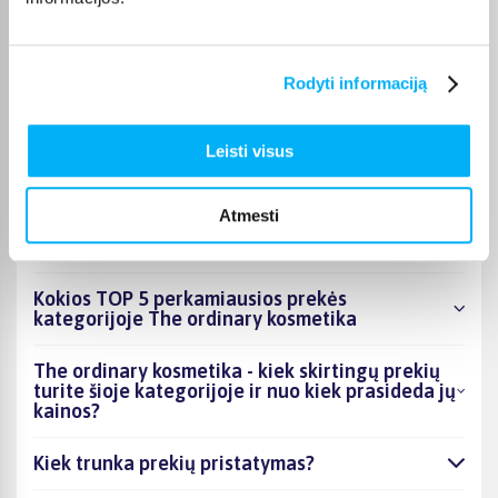
puslapyje.
Tinkamą prekę iš The ordinary kosmetika kategorijos
pristatysime per nurodytą terminą, o jei pageidausite
Rodyti informaciją
užsakymą atsiimti patys, atitinkamai pažymėtas prekes
galėsite atsiimti mūsų biure Kaune.
Leisti visus
Atmesti
DUK
Kokios TOP 5 perkamiausios prekės
kategorijoje The ordinary kosmetika
The ordinary kosmetika - kiek skirtingų prekių
turite šioje kategorijoje ir nuo kiek prasideda jų
kainos?
Kiek trunka prekių pristatymas?