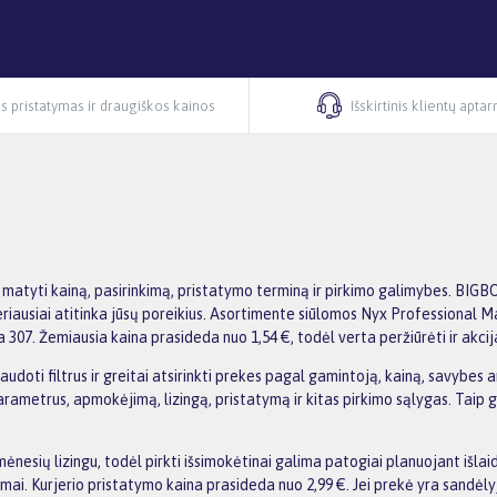
s pristatymas ir draugiškos kainos
Išskirtinis klientų apta
matyti kainą, pasirinkimą, pristatymo terminą ir pirkimo galimybes. BIG
kas geriausiai atitinka jūsų poreikius. Asortimente siūlomos Nyx Profession
 307. Žemiausia kaina prasideda nuo 1,54 €, todėl verta peržiūrėti ir akci
ti filtrus ir greitai atsirinkti prekes pagal gamintoją, kainą, savybes ar 
etrus, apmokėjimą, lizingą, pristatymą ir kitas pirkimo sąlygas. Taip galit
nesių lizingu, todėl pirkti išsimokėtinai galima patogiai planuojant išl
i. Kurjerio pristatymo kaina prasideda nuo 2,99 €. Jei prekė yra sandėlyje