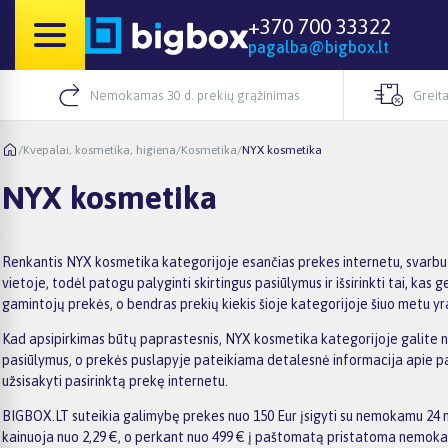
+370 700 33322
pagalba@bigbox.lt
Nemokamas 30 d. prekių grąžinimas
Greita
/
Kvepalai, kosmetika, higiena
/
Kosmetika
/
NYX kosmetika
NYX kosmetika
Renkantis NYX kosmetika kategorijoje esančias prekes internetu, svarbu 
vietoje, todėl patogu palyginti skirtingus pasiūlymus ir išsirinkti tai, 
gamintojų prekės, o bendras prekių kiekis šioje kategorijoje šiuo metu yra
Kad apsipirkimas būtų paprastesnis, NYX kosmetika kategorijoje galite naudo
pasiūlymus, o prekės puslapyje pateikiama detalesnė informacija apie param
užsisakyti pasirinktą prekę internetu.
BIGBOX.LT suteikia galimybę prekes nuo 150 Eur įsigyti su nemokamu 24 mė
kainuoja nuo 2,29 €, o perkant nuo 499 € į paštomatą pristatoma nemokama