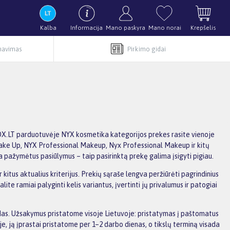
Kalba
Informacija
Mano paskyra
Mano norai
Krepšelis
rnavimas
Pirkimo gidai
BOX.LT parduotuvėje NYX kosmetika kategorijos prekes rasite vienoje
al Make Up, NYX Professional Makeup, Nyx Professional Makeup ir kitų
ja pažymėtus pasiūlymus – taip pasirinktą prekę galima įsigyti pigiau.
kitus aktualius kriterijus. Prekių sąraše lengva peržiūrėti pagrindinius
e ramiai palyginti kelis variantus, įvertinti jų privalumus ir patogiai
aidas. Užsakymus pristatome visoje Lietuvoje: pristatymas į paštomatus
, ją įprastai pristatome per 1–2 darbo dienas, o tikslų terminą visada