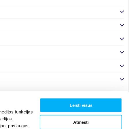
Leisti visus
edijos funkcijas
edijos,
Atmesti
ojant paslaugas