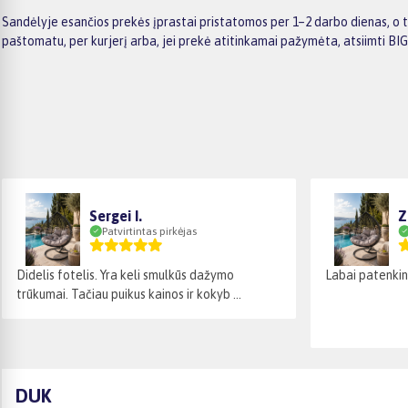
Sandėlyje esančios prekės įprastai pristatomos per 1–2 darbo dienas, o t
paštomatu, per kurjerį arba, jei prekė atitinkamai pažymėta, atsiimti BI
Sergei I.
Z
Patvirtintas pirkėjas
Didelis fotelis. Yra keli smulkūs dažymo
Labai patenkint
trūkumai. Tačiau puikus kainos ir kokyb ...
DUK