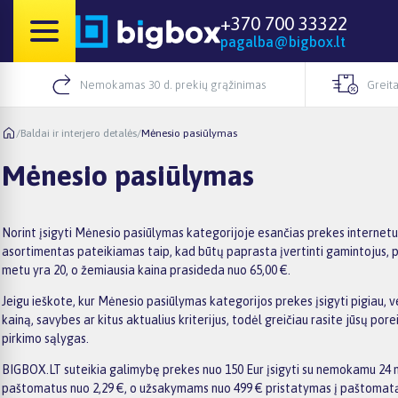
+370 700 33322
pagalba@bigbox.lt
Nemokamas 30 d. prekių grąžinimas
Greita
/
Baldai ir interjero detalės
/
Mėnesio pasiūlymas
Mėnesio pasiūlymas
Norint įsigyti Mėnesio pasiūlymas kategorijoje esančias prekes internetu
asortimentas pateikiamas taip, kad būtų paprasta įvertinti gamintojus, pr
metu yra 20, o žemiausia kaina prasideda nuo 65,00 €.
Jeigu ieškote, kur Mėnesio pasiūlymas kategorijos prekes įsigyti pigiau, v
kainą, savybes ar kitus aktualius kriterijus, todėl greičiau rasite jūsų p
pirkimo sąlygas.
BIGBOX.LT suteikia galimybę prekes nuo 150 Eur įsigyti su nemokamu 24 mėn
paštomatus nuo 2,29 €, o užsakymams nuo 499 € pristatymas į paštomatą