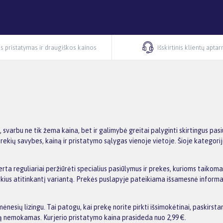
s pristatymas ir draugiškos kainos
Išskirtinis klientų apta
, svarbu ne tik žema kaina, bet ir galimybė greitai palyginti skirtingus 
ekių savybes, kainą ir pristatymo sąlygas vienoje vietoje. Šioje kategorij
erta reguliariai peržiūrėti specialius pasiūlymus ir prekes, kurioms taikom
oreikius atitinkantį variantą. Prekės puslapyje pateikiama išsamesnė infor
esių lizingu. Tai patogu, kai prekę norite pirkti išsimokėtinai, paskirst
 nemokamas. Kurjerio pristatymo kaina prasideda nuo 2,99 €.