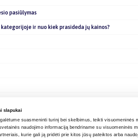
esio pasiūlymas
 kategorijoje ir nuo kiek prasideda jų kainos?
i slapukai
alėtume suasmeninti turinį bei skelbimus, teikti visuomeninės m
o, svetainės naudojimo informaciją bendriname su visuomeninės m
tneriais, kurie gali ją pridėti prie kitos jūsų pateiktos arba naud