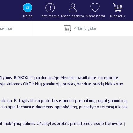
Kalba
Informacija
Mano paskyra
Mano norai
Krepšelis
rnavimas
Pirkimo gidai
pasiūlymus. BIGBOX.LT parduotuvėje Mėnesio pasiūlymas kategorijos
oje siūlomos OKE ir kitų gamintojų prekės, bendras prekių kiekis šiuo
a akcija. Patogūs filtrai padeda susiaurinti pasirinkimą pagal gamintoją,
macija apie techninius duomenis, apmokėjimą, pristatymo terminą ir kitas
ant mokėjimą dalimis. Užsakytos prekės pristatomos visoje Lietuvoje: į