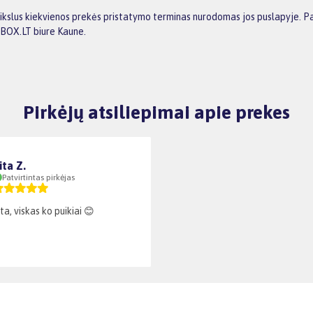
ikslus kiekvienos prekės pristatymo terminas nurodomas jos puslapyje. Pa
GBOX.LT biure Kaune.
Pirkėjų atsiliepimai apie prekes
ita Z.
Patvirtintas pirkėjas
a, viskas ko puikiai 😊