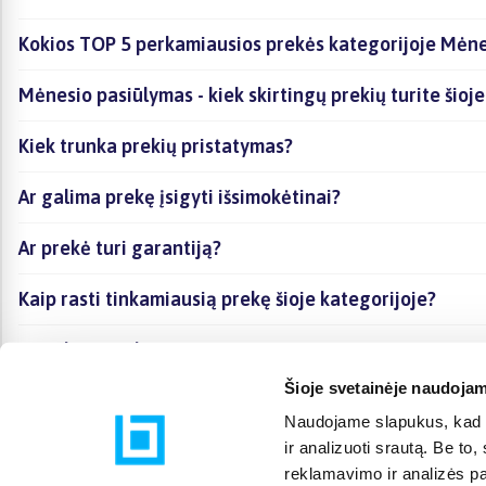
Kokios TOP 5 perkamiausios prekės kategorijoje Mėn
Mėnesio pasiūlymas - kiek skirtingų prekių turite šioje
Kiek trunka prekių pristatymas?
Ar galima prekę įsigyti išsimokėtinai?
Ar prekė turi garantiją?
Kaip rasti tinkamiausią prekę šioje kategorijoje?
Ar galima prekę atsiimti vietoje?
Šioje svetainėje naudojam
Naudojame slapukus, kad g
ir analizuoti srautą. Be t
reklamavimo ir analizės par