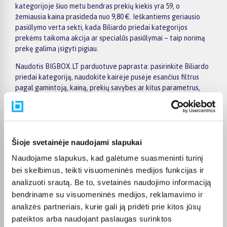
kategorijoje šiuo metu bendras prekių kiekis yra 59, o
žemiausia kaina prasideda nuo 9,80 €. Ieškantiems geriausio
pasiūlymo verta sekti, kada Biliardo priedai kategorijos
prekėms taikoma akcija ar specialūs pasiūlymai – taip norimą
prekę galima įsigyti pigiau.
Naudotis BIGBOX.LT parduotuve paprasta: pasirinkite Biliardo
priedai kategoriją, naudokite kairėje pusėje esančius filtrus
pagal gamintoją, kainą, prekių savybes ar kitus parametrus,
palyginkite kelis modelius ir išsirinkite tinkamiausią variantą.
Prekių sąraše ir prekės puslapyje pateikiama svarbiausia
informacija, todėl galite greitai įvertinti techninius duomenis,
pristatymo terminą ir pirkimo sąlygas. Tai leidžia patogiai
apsipirkti internetu, neskubant ir palyginant skirtingus Biliardo
Šioje svetainėje naudojami slapukai
priedai kategorijoje esančius pasiūlymus.
Naudojame slapukus, kad galėtume suasmeninti turinį
Visoms prekėms nuo 150 Eur taikomas nemokamas 24 mėnesių
bei skelbimus, teikti visuomeninės medijos funkcijas ir
lizingas, todėl norimas prekes galima įsigyti išsimokėtinai.
analizuoti srautą. Be to, svetainės naudojimo informaciją
Pristatymas visoje Lietuvoje į paštomatus kainuoja nuo 2,29 €,
bendriname su visuomeninės medijos, reklamavimo ir
o užsakymams nuo 499 € pristatymas į paštomatą nemokamas;
analizės partneriais, kurie gali ją pridėti prie kitos jūsų
kurjerio pristatymas – nuo 2,99 €. Sandėlyje esančios prekės
pateiktos arba naudojant paslaugas surinktos
paprastai pristatomos per 1–2 darbo dienas, o tikslus