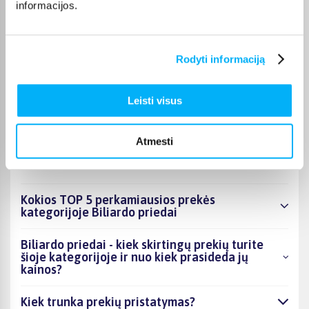
informacijos.
kiekvienos prekės pristatymo terminas nurodytas jos
puslapyje.
Tinkamą prekę iš Biliardo priedai kategorijos pristatysime per
Rodyti informaciją
nurodytą terminą, o jei pageidausite užsakymą atsiimti patys,
atitinkamai pažymėtas prekes galėsite atsiimti mūsų biure
Kaune.
Leisti visus
Atmesti
DUK
Kokios TOP 5 perkamiausios prekės
kategorijoje Biliardo priedai
Biliardo priedai - kiek skirtingų prekių turite
šioje kategorijoje ir nuo kiek prasideda jų
kainos?
Kiek trunka prekių pristatymas?