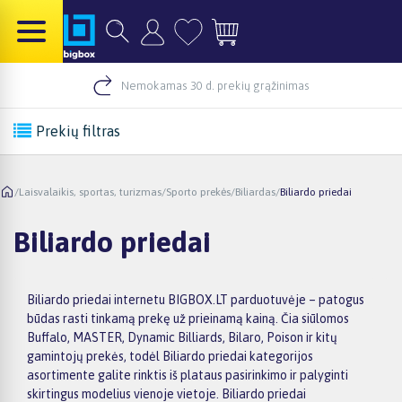
Nemokamas 30 d. prekių grąžinimas
Prekių filtras
/
Laisvalaikis, sportas, turizmas
/
Sporto prekės
/
Biliardas
/
Biliardo priedai
Biliardo priedai
Biliardo priedai internetu BIGBOX.LT parduotuvėje – patogus
būdas rasti tinkamą prekę už prieinamą kainą. Čia siūlomos
Buffalo, MASTER, Dynamic Billiards, Bilaro, Poison ir kitų
gamintojų prekės, todėl Biliardo priedai kategorijos
asortimente galite rinktis iš plataus pasirinkimo ir palyginti
skirtingus modelius vienoje vietoje. Biliardo priedai