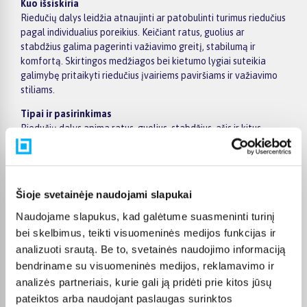
Kuo išsiskiria
Riedučių dalys leidžia atnaujinti ar patobulinti turimus riedučius
pagal individualius poreikius. Keičiant ratus, guolius ar
stabdžius galima pagerinti važiavimo greitį, stabilumą ir
komfortą. Skirtingos medžiagos bei kietumo lygiai suteikia
galimybę pritaikyti riedučius įvairiems paviršiams ir važiavimo
stiliams.
Tipai ir pasirinkimas
Riedučių dalys apima ratus, guolius, stabdžius, ašis ir kitus
komponentus. Renkantis svarbu atsižvelgti į suderinamumą su
turimais riedučiais, rato skersmenį ir kietumą, guolių kokybę bei
naudojimo intensyvumą. Tinkamai parinktos dalys užtikrina
geresnę kontrolę ir ilgaamžiškumą.
Šioje svetainėje naudojami slapukai
Kam tinka
Naudojame slapukus, kad galėtume suasmeninti turinį
Riedučių dalys tinka tiek pradedantiesiems, tiek pažengusiems
bei skelbimus, teikti visuomeninės medijos funkcijas ir
riedučių naudotojams, kurie nori atnaujinti ar pagerinti savo
analizuoti srautą. Be to, svetainės naudojimo informaciją
įrangą. Tai praktiškas pasirinkimas tiems, kurie nori išlaikyti
bendriname su visuomeninės medijos, reklamavimo ir
riedučius geros būklės ir prisitaikyti prie skirtingų važiavimo
analizės partneriais, kurie gali ją pridėti prie kitos jūsų
sąlygų.
pateiktos arba naudojant paslaugas surinktos
Bigbox