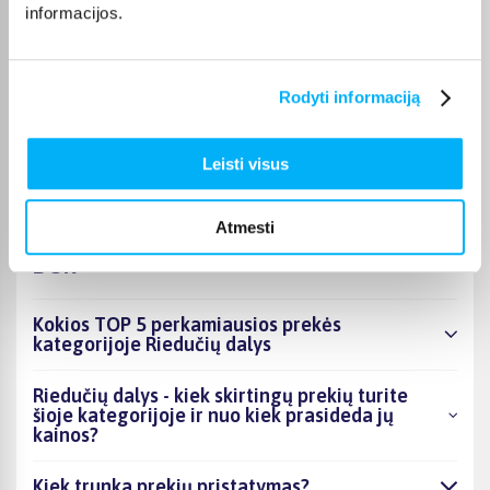
informacijos.
Bigbox siūlo platų riedučių dalių pasirinkimą įvairiems
poreikiams – nuo pagrindinių komponentų iki pažangesnių
sprendimų. Čia lengvai rasite tinkamas dalis savo riedučiams.
Rodyti informaciją
Užsakytas prekes galite atsiimti vietoje Kaune, adresu Veiverių
g. 171. Taip pat rekomenduojama patikrinti pristatymo sąlygas
kiekvieno produkto puslapyje.
Leisti visus
Atmesti
DUK
Kokios TOP 5 perkamiausios prekės
kategorijoje Riedučių dalys
Riedučių dalys - kiek skirtingų prekių turite
šioje kategorijoje ir nuo kiek prasideda jų
kainos?
Kiek trunka prekių pristatymas?