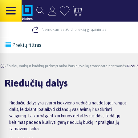
Nemokamas 30 d. prekių grąžinimas
Prekių filtras
/
Žaislai, vaikų ir kūdikių prekės
/
Lauko žaislai
/
Vaikų transporto priemonės
/
Rieduč
Riedučių dalys
Riedučių dalys yra svarbi kiekvieno riedučių naudotojo įrangos
dalis, leidžianti palaikyti sklandų važiavimą ir užtikrinti
saugumą. Laikui bėgant kai kurios detalės susidėvi, todėl jų
keitimas padeda išlaikyti gerą riedučių būklę ir prailgina jų
tarnavimo laiką.