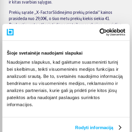
ir kitas svarbias sąlygas.
Prekių sąraše „X-FactorSlidinėjimo prekių priedai“ kainos
prasideda nuo 29,00€, o šiuo metu prekių kiekis siekia 41.
Renkantis verta atkreipti dėmesį į taikomas akcijas, specialius
pasiūlymus, techninius parametrus bei papildomas pirkimo
sąlygas, kad būtų lengviau išsirinkti geriausiai jūsų poreikius
atitinkantį variantą.
Šioje svetainėje naudojami slapukai
Papildomi pasirinkimai ir prekių savybių filtrai padeda patogiai
susiaurinti asortimentą ir greičiau rasti tinkamą prekę.
Naudojame slapukus, kad galėtume suasmeninti turinį
Peržiūrėkite „X-FactorSlidinėjimo prekių priedai“ pasiūlymus
bei skelbimus, teikti visuomeninės medijos funkcijas ir
BIGBOX.LT, palyginkite prekes ir pirkite internetu patogiai.
analizuoti srautą. Be to, svetainės naudojimo informaciją
Pasirinktą prekę pristatysime per jos aprašyme nurodytą
bendriname su visuomeninės medijos, reklamavimo ir
terminą.
analizės partneriais, kurie gali ją pridėti prie kitos jūsų
pateiktos arba naudojant paslaugas surinktos
informacijos.
DUK
Rodyti informaciją
Kokie X-Factor Slidinėjimo prekių priedai