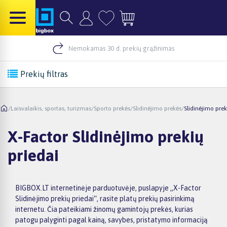
Nemokamas 30 d. prekių grąžinimas
Prekių filtras
/
Laisvalaikis, sportas, turizmas
/
Sporto prekės
/
Slidinėjimo prekės
/
Slidinėjimo prek
X-Factor Slidinėjimo prekių
priedai
BIGBOX.LT internetinėje parduotuvėje, puslapyje „X-Factor
Slidinėjimo prekių priedai“, rasite platų prekių pasirinkimą
internetu. Čia pateikiami žinomų gamintojų prekės, kurias
patogu palyginti pagal kainą, savybes, pristatymo informaciją