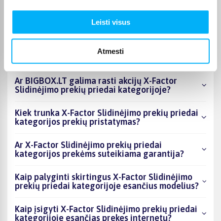
kategorijoje esantys produktai šiuo metu
populiariausi?
Leisti visus
Kiek prekių yra X-Factor Slidinėjimo prekių
priedai kategorijos asortimente ir kokia
Atmesti
žemiausia kaina?
Ar BIGBOX.LT galima rasti akcijų X-Factor
Slidinėjimo prekių priedai kategorijoje?
Kiek trunka X-Factor Slidinėjimo prekių priedai
kategorijos prekių pristatymas?
Ar X-Factor Slidinėjimo prekių priedai
kategorijos prekėms suteikiama garantija?
Kaip palyginti skirtingus X-Factor Slidinėjimo
prekių priedai kategorijoje esančius modelius?
Kaip įsigyti X-Factor Slidinėjimo prekių priedai
kategorijoje esančias prekes internetu?