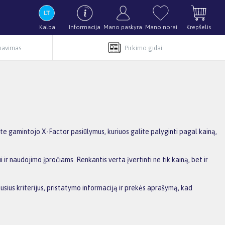
Kalba
Informacija
Mano paskyra
Mano norai
Krepšelis
rnavimas
Pirkimo gidai
te gamintojo X-Factor pasiūlymus, kuriuos galite palyginti pagal kainą,
ir naudojimo įpročiams. Renkantis verta įvertinti ne tik kainą, bet ir
usius kriterijus, pristatymo informaciją ir prekės aprašymą, kad