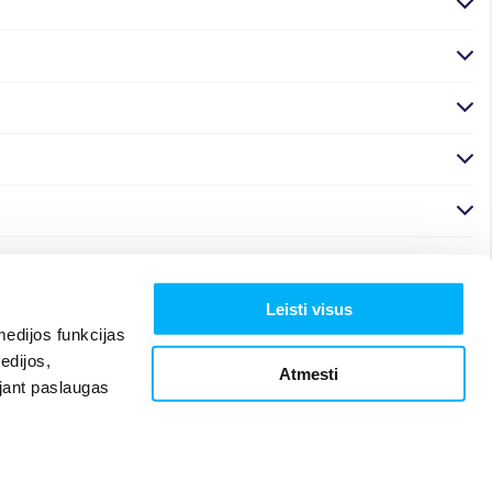
Leisti visus
edijos funkcijas
edijos,
Atmesti
ojant paslaugas