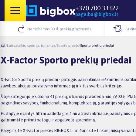
+370 700 33322
pagalba@bigbox.lt
Nemokamas 30 d. prekių grąžinimas
Greita
/
Laisvalaikis, sportas, turizmas
/
Sporto prekės
/
Sporto prekių priedai
X-Factor Sporto prekių priedai
X-Factor Sporto prekių priedai - patogus pasirinkimas ieškantiems patiki
savybes, akcijas, pristatymo informaciją ir kitus svarbius kriterijus.
Šioje kategorijoje siūloma 41 prekių, o kainos prasideda nuo 29,00 €. Platu
pagrindines savybes, funkcionalumą, komplektaciją, garantijos sąlygas b
Puslapyje esantys filtrai padeda greičiau atrasti aktualius pasiūlymus ir 
galėtumėte priimti patogų ir apgalvotą sprendimą.
Palyginkite X-Factor prekes BIGBOX.LT ir išsirinkite tinkamiausią variantą