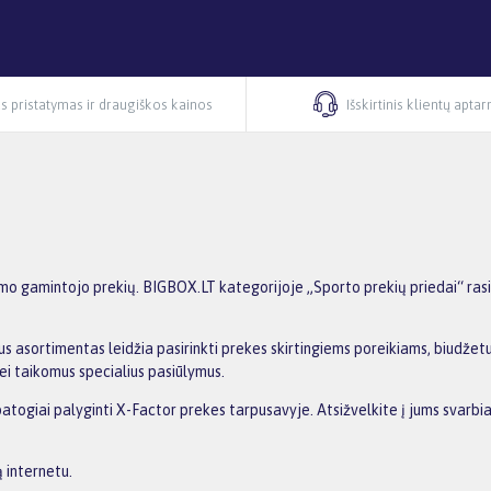
s pristatymas ir draugiškos kainos
Išskirtinis klientų apta
mo gamintojo prekių. BIGBOX.LT kategorijoje „Sporto prekių priedai“ rasi
s asortimentas leidžia pasirinkti prekes skirtingiems poreikiams, biudžetui 
ei taikomus specialius pasiūlymus.
patogiai palyginti X-Factor prekes tarpusavyje. Atsižvelkite į jums svarbia
 internetu.