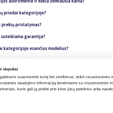
ijos asortimente ir kokia žemiausia kaina?
ų priedai kategorijoje?
s prekių pristatymas?
s suteikiama garantija?
ai kategorijoje esančius modelius?
je esančias prekes internetu?
i slapukai
alėtume suasmeninti turinį bei skelbimus, teikti visuomeninės m
o, svetainės naudojimo informaciją bendriname su visuomeninės m
tneriais, kurie gali ją pridėti prie kitos jūsų pateiktos arba naud
© 2012-
2026
BIGBOX.LT