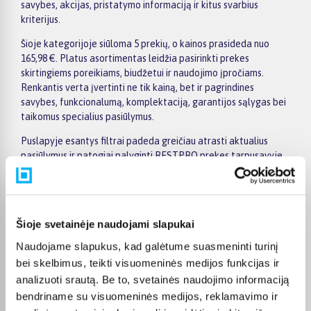
savybes, akcijas, pristatymo informaciją ir kitus svarbius
kriterijus.
Šioje kategorijoje siūloma 5 prekių, o kainos prasideda nuo
165,98 €. Platus asortimentas leidžia pasirinkti prekes
skirtingiems poreikiams, biudžetui ir naudojimo įpročiams.
Renkantis verta įvertinti ne tik kainą, bet ir pagrindines
savybes, funkcionalumą, komplektaciją, garantijos sąlygas bei
taikomus specialius pasiūlymus.
Puslapyje esantys filtrai padeda greičiau atrasti aktualius
pasiūlymus ir patogiai palyginti RESTPRO prekes tarpusavyje.
Atsižvelkite į jums svarbiausius kriterijus, pristatymo
informaciją ir prekės aprašymą, kad galėtumėte priimti patogų
ir apgalvotą sprendimą.
Palyginkite RESTPRO prekes BIGBOX.LT ir išsirinkite
Šioje svetainėje naudojami slapukai
tinkamiausią variantą internetu.
Naudojame slapukus, kad galėtume suasmeninti turinį
bei skelbimus, teikti visuomeninės medijos funkcijas ir
analizuoti srautą. Be to, svetainės naudojimo informaciją
bendriname su visuomeninės medijos, reklamavimo ir