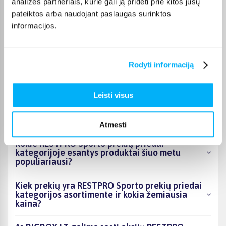
analizės partneriais, kurie gali ją pridėti prie kitos jūsų
Pirkėjų atsiliepimai apie prekes
pateiktos arba naudojant paslaugas surinktos
informacijos.
Vygantas G.
Patvirtintas pirkėjas
Geras, tvirtas - kokybiškas suoliukas.
Rodyti informaciją
Leisti visus
DUK
Atmesti
Kokie RESTPRO Sporto prekių priedai
kategorijoje esantys produktai šiuo metu
populiariausi?
Kiek prekių yra RESTPRO Sporto prekių priedai
kategorijos asortimente ir kokia žemiausia
kaina?