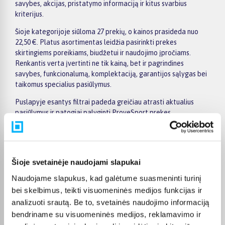
savybes, akcijas, pristatymo informaciją ir kitus svarbius
kriterijus.
Šioje kategorijoje siūloma 27 prekių, o kainos prasideda nuo
22,50 €. Platus asortimentas leidžia pasirinkti prekes
skirtingiems poreikiams, biudžetui ir naudojimo įpročiams.
Renkantis verta įvertinti ne tik kainą, bet ir pagrindines
savybes, funkcionalumą, komplektaciją, garantijos sąlygas bei
taikomus specialius pasiūlymus.
Puslapyje esantys filtrai padeda greičiau atrasti aktualius
pasiūlymus ir patogiai palyginti ProveSport prekes
tarpusavyje. Atsižvelkite į jums svarbiausius kriterijus,
pristatymo informaciją ir prekės aprašymą, kad galėtumėte
priimti patogų ir apgalvotą sprendimą.
Palyginkite ProveSport prekes BIGBOX.LT ir išsirinkite
Šioje svetainėje naudojami slapukai
tinkamiausią variantą internetu.
Naudojame slapukus, kad galėtume suasmeninti turinį
bei skelbimus, teikti visuomeninės medijos funkcijas ir
analizuoti srautą. Be to, svetainės naudojimo informaciją
bendriname su visuomeninės medijos, reklamavimo ir