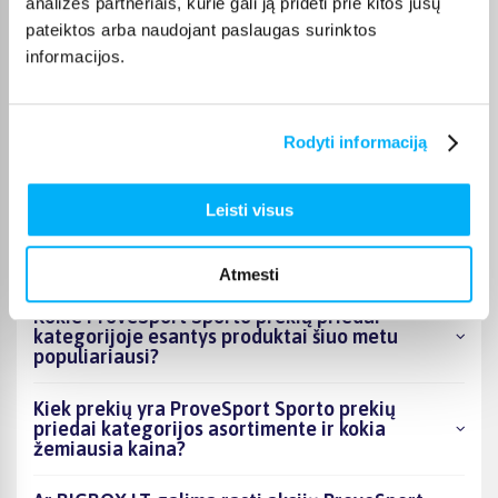
analizės partneriais, kurie gali ją pridėti prie kitos jūsų
Pirkėjų atsiliepimai apie prekes
pateiktos arba naudojant paslaugas surinktos
informacijos.
Vygantas G.
Patvirtintas pirkėjas
Geras, tvirtas - kokybiškas suoliukas.
Rodyti informaciją
Leisti visus
DUK
Atmesti
Kokie ProveSport Sporto prekių priedai
kategorijoje esantys produktai šiuo metu
populiariausi?
Kiek prekių yra ProveSport Sporto prekių
priedai kategorijos asortimente ir kokia
žemiausia kaina?