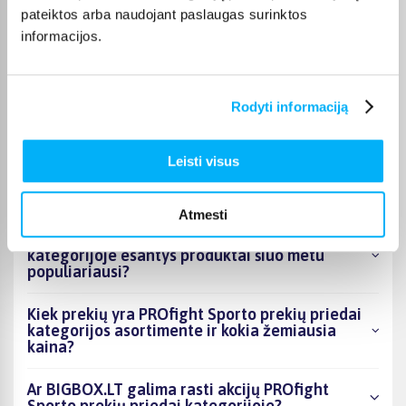
pateiktos arba naudojant paslaugas surinktos
informacijos.
Vygantas G.
Patvirtintas pirkėjas
Geras, tvirtas - kokybiškas suoliukas.
Rodyti informaciją
Leisti visus
DUK
Atmesti
Kokie PROfight Sporto prekių priedai
kategorijoje esantys produktai šiuo metu
populiariausi?
Kiek prekių yra PROfight Sporto prekių priedai
kategorijos asortimente ir kokia žemiausia
kaina?
Ar BIGBOX.LT galima rasti akcijų PROfight
Sporto prekių priedai kategorijoje?