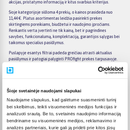
akcijas, pristatymo informaciją ir kitus svarbius kriterijus.
Šioje kategorijoje siūloma 4 prekių, o kainos prasideda nuo
11,44 €. Platus asortimentas leidžia pasirinkti prekes
skirtingiems poreikiams, biudžetui ir naudojimo įpročiams.
Renkantis verta įvertinti ne tik kainą, bet ir pagrindines
savybes, funkcionalumą, komplektaciją, garantijos sąlygas bei
taikomus specialius pasiūlymus.
Puslapyje esantys filtrai padeda greičiau atrasti aktualius
pasiūlymus ir patogiai palyginti PROfight prekes tarpusavyje.
Atsižvelkite į jums svarbiausius kriterijus, pristatymo
informaciją ir prekės aprašymą, kad galėtumėte priimti patogų
ir apgalvotą sprendimą.
Palyginkite PROfight prekes BIGBOX.LT ir išsirinkite
Šioje svetainėje naudojami slapukai
tinkamiausią variantą internetu.
Naudojame slapukus, kad galėtume suasmeninti turinį
bei skelbimus, teikti visuomeninės medijos funkcijas ir
analizuoti srautą. Be to, svetainės naudojimo informaciją
bendriname su visuomeninės medijos, reklamavimo ir
Pirkėjų atsiliepimai apie prekes
analizės partneriais, kurie gali ją pridėti prie kitos jūsų