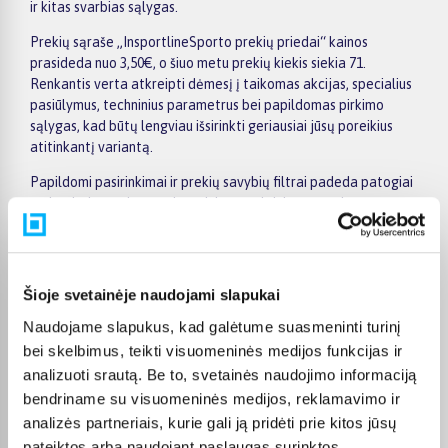
ir kitas svarbias sąlygas.
Prekių sąraše „InsportlineSporto prekių priedai“ kainos
prasideda nuo 3,50€, o šiuo metu prekių kiekis siekia 71.
Renkantis verta atkreipti dėmesį į taikomas akcijas, specialius
pasiūlymus, techninius parametrus bei papildomas pirkimo
sąlygas, kad būtų lengviau išsirinkti geriausiai jūsų poreikius
atitinkantį variantą.
Papildomi pasirinkimai ir prekių savybių filtrai padeda patogiai
susiaurinti asortimentą ir greičiau rasti tinkamą prekę.
Peržiūrėkite „InsportlineSporto prekių priedai“ pasiūlymus
BIGBOX.LT, palyginkite prekes ir pirkite internetu patogiai.
Pasirinktą prekę pristatysime per jos aprašyme nurodytą
terminą.
Šioje svetainėje naudojami slapukai
Naudojame slapukus, kad galėtume suasmeninti turinį
bei skelbimus, teikti visuomeninės medijos funkcijas ir
analizuoti srautą. Be to, svetainės naudojimo informaciją
Pirkėjų atsiliepimai apie prekes
bendriname su visuomeninės medijos, reklamavimo ir
analizės partneriais, kurie gali ją pridėti prie kitos jūsų
pateiktos arba naudojant paslaugas surinktos