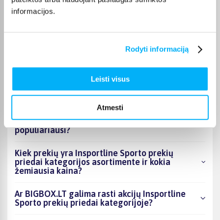
Vygantas G.
informacijos.
Patvirtintas pirkėjas
Geras, tvirtas - kokybiškas suoliukas.
Rodyti informaciją
Leisti visus
DUK
Atmesti
Kokie Insportline Sporto prekių priedai
kategorijoje esantys produktai šiuo metu
populiariausi?
Kiek prekių yra Insportline Sporto prekių
priedai kategorijos asortimente ir kokia
žemiausia kaina?
Ar BIGBOX.LT galima rasti akcijų Insportline
Sporto prekių priedai kategorijoje?