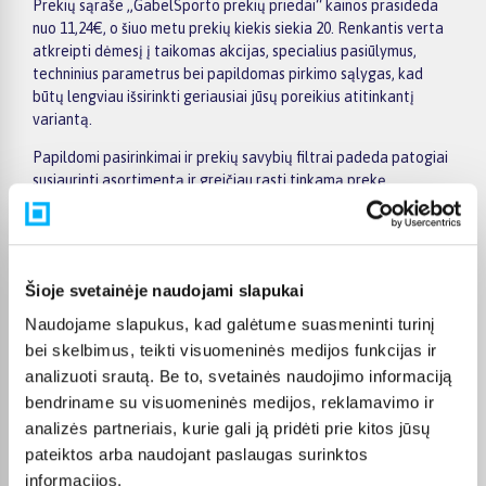
Prekių sąraše „GabelSporto prekių priedai“ kainos prasideda
nuo 11,24€, o šiuo metu prekių kiekis siekia 20. Renkantis verta
atkreipti dėmesį į taikomas akcijas, specialius pasiūlymus,
techninius parametrus bei papildomas pirkimo sąlygas, kad
būtų lengviau išsirinkti geriausiai jūsų poreikius atitinkantį
variantą.
Papildomi pasirinkimai ir prekių savybių filtrai padeda patogiai
susiaurinti asortimentą ir greičiau rasti tinkamą prekę.
Peržiūrėkite „GabelSporto prekių priedai“ pasiūlymus
BIGBOX.LT, palyginkite prekes ir pirkite internetu patogiai.
Pasirinktą prekę pristatysime per jos aprašyme nurodytą
terminą.
Šioje svetainėje naudojami slapukai
Naudojame slapukus, kad galėtume suasmeninti turinį
bei skelbimus, teikti visuomeninės medijos funkcijas ir
analizuoti srautą. Be to, svetainės naudojimo informaciją
Pirkėjų atsiliepimai apie prekes
bendriname su visuomeninės medijos, reklamavimo ir
analizės partneriais, kurie gali ją pridėti prie kitos jūsų
pateiktos arba naudojant paslaugas surinktos
Vygantas G.
informacijos.
Patvirtintas pirkėjas