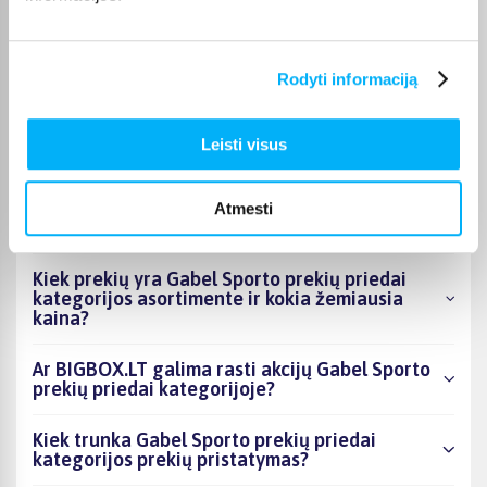
Geras, tvirtas - kokybiškas suoliukas.
Rodyti informaciją
Leisti visus
DUK
Kokie Gabel Sporto prekių priedai kategorijoje
Atmesti
esantys produktai šiuo metu populiariausi?
Kiek prekių yra Gabel Sporto prekių priedai
kategorijos asortimente ir kokia žemiausia
kaina?
Ar BIGBOX.LT galima rasti akcijų Gabel Sporto
prekių priedai kategorijoje?
Kiek trunka Gabel Sporto prekių priedai
kategorijos prekių pristatymas?