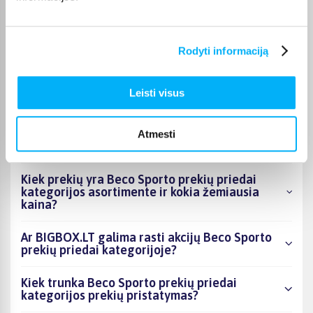
Geras, tvirtas - kokybiškas suoliukas.
Rodyti informaciją
Leisti visus
DUK
Kokie Beco Sporto prekių priedai kategorijoje
Atmesti
esantys produktai šiuo metu populiariausi?
Kiek prekių yra Beco Sporto prekių priedai
kategorijos asortimente ir kokia žemiausia
kaina?
Ar BIGBOX.LT galima rasti akcijų Beco Sporto
prekių priedai kategorijoje?
Kiek trunka Beco Sporto prekių priedai
kategorijos prekių pristatymas?