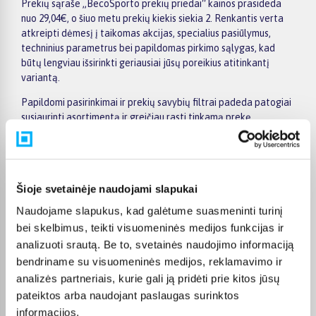
Prekių sąraše „BecoSporto prekių priedai“ kainos prasideda
nuo 29,04€, o šiuo metu prekių kiekis siekia 2. Renkantis verta
atkreipti dėmesį į taikomas akcijas, specialius pasiūlymus,
techninius parametrus bei papildomas pirkimo sąlygas, kad
būtų lengviau išsirinkti geriausiai jūsų poreikius atitinkantį
variantą.
Papildomi pasirinkimai ir prekių savybių filtrai padeda patogiai
susiaurinti asortimentą ir greičiau rasti tinkamą prekę.
Peržiūrėkite „BecoSporto prekių priedai“ pasiūlymus
BIGBOX.LT, palyginkite prekes ir pirkite internetu patogiai.
Pasirinktą prekę pristatysime per jos aprašyme nurodytą
terminą.
Šioje svetainėje naudojami slapukai
Naudojame slapukus, kad galėtume suasmeninti turinį
bei skelbimus, teikti visuomeninės medijos funkcijas ir
analizuoti srautą. Be to, svetainės naudojimo informaciją
Pirkėjų atsiliepimai apie prekes
bendriname su visuomeninės medijos, reklamavimo ir
analizės partneriais, kurie gali ją pridėti prie kitos jūsų
pateiktos arba naudojant paslaugas surinktos
Vygantas G.
informacijos.
Patvirtintas pirkėjas