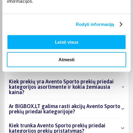
informacijos.
Geras, tvirtas - kokybiškas suoliukas.
Rodyti informaciją
DUK
Leisti visus
Kokie Avento Sporto prekių priedai
Atmesti
kategorijoje esantys produktai šiuo metu
populiariausi?
Kiek prekių yra Avento Sporto prekių priedai
kategorijos asortimente ir kokia žemiausia
kaina?
Ar BIGBOX.LT galima rasti akcijų Avento Sporto
prekių priedai kategorijoje?
Kiek trunka Avento Sporto prekių priedai
kategorijos prekių pristatymas?