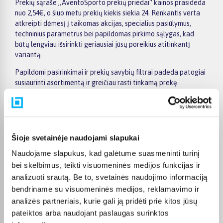
Prekių sąraše „AventoSporto prekių priedai“ kainos prasideda
nuo 2,54€, o šiuo metu prekių kiekis siekia 24. Renkantis verta
atkreipti dėmesį į taikomas akcijas, specialius pasiūlymus,
techninius parametrus bei papildomas pirkimo sąlygas, kad
būtų lengviau išsirinkti geriausiai jūsų poreikius atitinkantį
variantą.
Papildomi pasirinkimai ir prekių savybių filtrai padeda patogiai
susiaurinti asortimentą ir greičiau rasti tinkamą prekę.
Peržiūrėkite „AventoSporto prekių priedai“ pasiūlymus
BIGBOX.LT, palyginkite prekes ir pirkite internetu patogiai.
Pasirinktą prekę pristatysime per jos aprašyme nurodytą
terminą.
Šioje svetainėje naudojami slapukai
Naudojame slapukus, kad galėtume suasmeninti turinį
bei skelbimus, teikti visuomeninės medijos funkcijas ir
analizuoti srautą. Be to, svetainės naudojimo informaciją
Pirkėjų atsiliepimai apie prekes
bendriname su visuomeninės medijos, reklamavimo ir
analizės partneriais, kurie gali ją pridėti prie kitos jūsų
pateiktos arba naudojant paslaugas surinktos
Vygantas G.
Patvirtintas pirkėjas