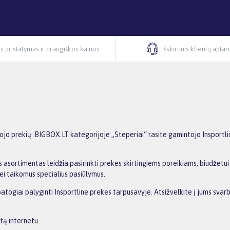
s pristatymas ir draugiškos kainos
Išskirtinis klientų apta
jo prekių. BIGBOX.LT kategorijoje „Steperiai“ rasite gamintojo Insportline
 asortimentas leidžia pasirinkti prekes skirtingiems poreikiams, biudžetui i
ei taikomus specialius pasiūlymus.
patogiai palyginti Insportline prekes tarpusavyje. Atsižvelkite į jums svar
tą internetu.