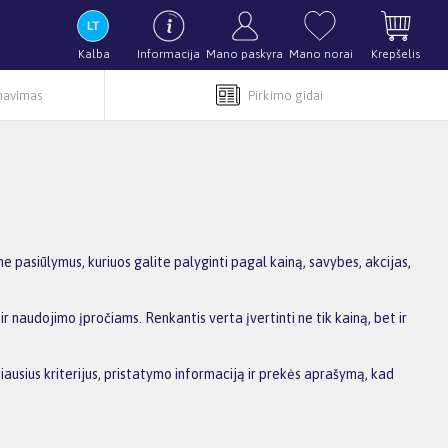
Kalba
Informacija
Mano paskyra
Mano norai
Krepšelis
rnavimas
Pirkimo gidai
 pasiūlymus, kuriuos galite palyginti pagal kainą, savybes, akcijas,
r naudojimo įpročiams. Renkantis verta įvertinti ne tik kainą, bet ir
biausius kriterijus, pristatymo informaciją ir prekės aprašymą, kad