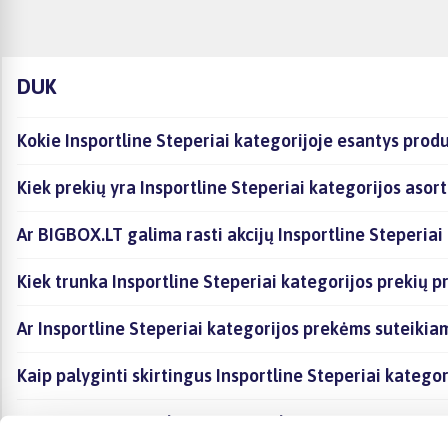
DUK
Kokie Insportline Steperiai kategorijoje esantys produ
Kiek prekių yra Insportline Steperiai kategorijos asor
Ar BIGBOX.LT galima rasti akcijų Insportline Steperiai
Kiek trunka Insportline Steperiai kategorijos prekių p
Ar Insportline Steperiai kategorijos prekėms suteikia
Kaip palyginti skirtingus Insportline Steperiai katego
Kaip įsigyti Insportline Steperiai kategorijoje esanči