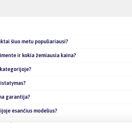
ktai šiuo metu populiariausi?
timente ir kokia žemiausia kaina?
 kategorijoje?
ristatymas?
ma garantija?
rijoje esančius modelius?
as prekes internetu?