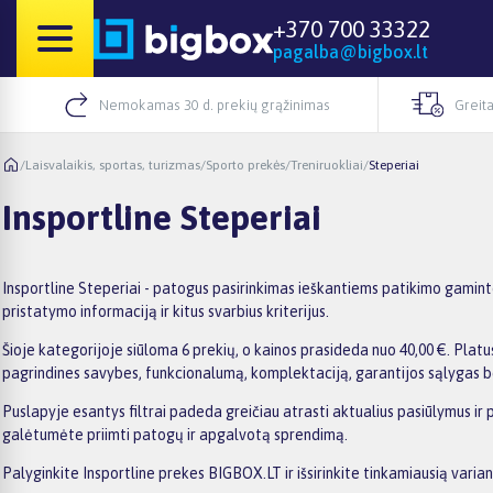
+370 700 33322
pagalba@bigbox.lt
Nemokamas 30 d. prekių grąžinimas
Greita
/
Laisvalaikis, sportas, turizmas
/
Sporto prekės
/
Treniruokliai
/
Steperiai
Insportline Steperiai
Insportline Steperiai - patogus pasirinkimas ieškantiems patikimo gaminto
pristatymo informaciją ir kitus svarbius kriterijus.
Šioje kategorijoje siūloma 6 prekių, o kainos prasideda nuo 40,00 €. Platus
pagrindines savybes, funkcionalumą, komplektaciją, garantijos sąlygas b
Puslapyje esantys filtrai padeda greičiau atrasti aktualius pasiūlymus ir 
galėtumėte priimti patogų ir apgalvotą sprendimą.
Palyginkite Insportline prekes BIGBOX.LT ir išsirinkite tinkamiausią varian