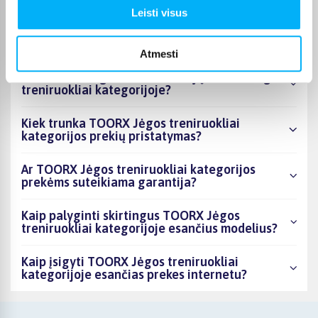
Leisti visus
Kiek prekių yra TOORX Jėgos treniruokliai
kategorijos asortimente ir kokia žemiausia
kaina?
Atmesti
Ar BIGBOX.LT galima rasti akcijų TOORX Jėgos
treniruokliai kategorijoje?
Kiek trunka TOORX Jėgos treniruokliai
kategorijos prekių pristatymas?
Ar TOORX Jėgos treniruokliai kategorijos
prekėms suteikiama garantija?
Kaip palyginti skirtingus TOORX Jėgos
treniruokliai kategorijoje esančius modelius?
Kaip įsigyti TOORX Jėgos treniruokliai
kategorijoje esančias prekes internetu?