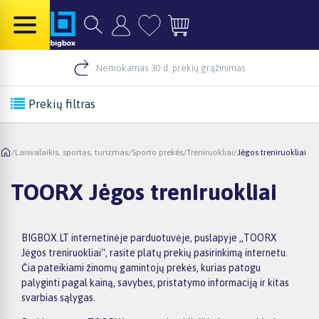
Nemokamas 30 d. prekių grąžinimas
Prekių filtras
/
Laisvalaikis, sportas, turizmas
/
Sporto prekės
/
Treniruokliai
/
Jėgos treniruokliai
TOORX Jėgos treniruokliai
BIGBOX.LT internetinėje parduotuvėje, puslapyje „TOORX
Jėgos treniruokliai“, rasite platų prekių pasirinkimą internetu.
Čia pateikiami žinomų gamintojų prekės, kurias patogu
palyginti pagal kainą, savybes, pristatymo informaciją ir kitas
svarbias sąlygas.