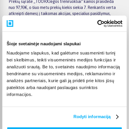
Prekių sąraše „TOORXJėgos treniruokliai“ kainos prasideda
nuo 97,93€, o šiuo metu prekių kiekis siekia 7. Renkantis verta
atkreipti dėmesį į taikomas akcijas, specialius pasiūlymus,
techninius parametrus bei papildomas pirkimo sąlygas, kad
būtų lengviau išsirinkti geriausiai jūsų poreikius atitinkantį
variantą.
Papildomi pasirinkimai ir prekių savybių filtrai padeda patogiai
Šioje svetainėje naudojami slapukai
susiaurinti asortimentą ir greičiau rasti tinkamą prekę.
Naudojame slapukus, kad galėtume suasmeninti turinį
Peržiūrėkite „TOORXJėgos treniruokliai“ pasiūlymus
bei skelbimus, teikti visuomeninės medijos funkcijas ir
BIGBOX.LT, palyginkite prekes ir pirkite internetu patogiai.
Pasirinktą prekę pristatysime per jos aprašyme nurodytą
analizuoti srautą. Be to, svetainės naudojimo informaciją
terminą.
bendriname su visuomeninės medijos, reklamavimo ir
analizės partneriais, kurie gali ją pridėti prie kitos jūsų
pateiktos arba naudojant paslaugas surinktos
informacijos.
DUK
Rodyti informaciją
Kokie TOORX Jėgos treniruokliai kategorijoje
esantys produktai šiuo metu populiariausi?