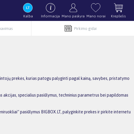
Kalba
Informacija
Mano paskyra
Mano norai
Krepšelis
rnavimas
Pirkimo gidai
intojų prekės, kurias patogu palyginti pagal kainą, savybes, pristatymo
as akcijas, specialius pasiūlymus, techninius parametrus bei papildomas
eniruokliai“ pasiūlymus BIGBOX.LT, palyginkite prekes ir pirkite internetu