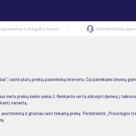
s pristatymas ir draugiškos kainos
Išskirtinis klientų apta
ai“, rasite platų prekių pasirinkimą internetu. Čia pateikiami žinomų gam
iuo metu prekių kiekis siekia 2. Renkantis verta atkreipti dėmesį į taikom
nkantį variantą.
ti asortimentą ir greičiau rasti tinkamą prekę. Peržiūrėkite „ProveJėgos tr
ną.