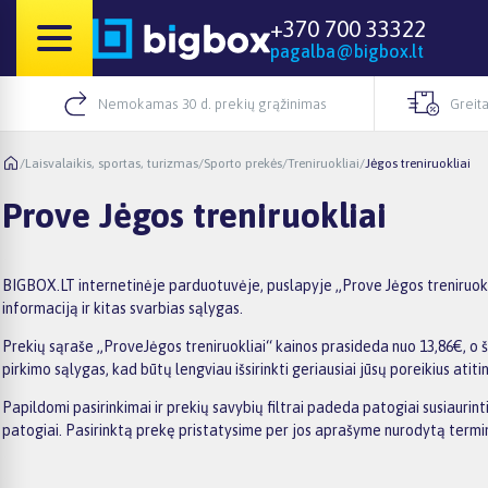
+370 700 33322
pagalba@bigbox.lt
Nemokamas 30 d. prekių grąžinimas
Greita
/
Laisvalaikis, sportas, turizmas
/
Sporto prekės
/
Treniruokliai
/
Jėgos treniruokliai
Prove Jėgos treniruokliai
BIGBOX.LT internetinėje parduotuvėje, puslapyje „Prove Jėgos treniruokli
informaciją ir kitas svarbias sąlygas.
Prekių sąraše „ProveJėgos treniruokliai“ kainos prasideda nuo 13,86€, o š
pirkimo sąlygas, kad būtų lengviau išsirinkti geriausiai jūsų poreikius atiti
Papildomi pasirinkimai ir prekių savybių filtrai padeda patogiai susiaurin
patogiai. Pasirinktą prekę pristatysime per jos aprašyme nurodytą termi