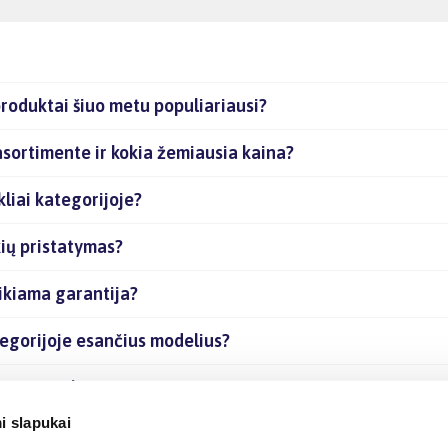
produktai šiuo metu populiariausi?
asortimente ir kokia žemiausia kaina?
liai kategorijoje?
kių pristatymas?
ikiama garantija?
tegorijoje esančius modelius?
ančias prekes internetu?
i slapukai