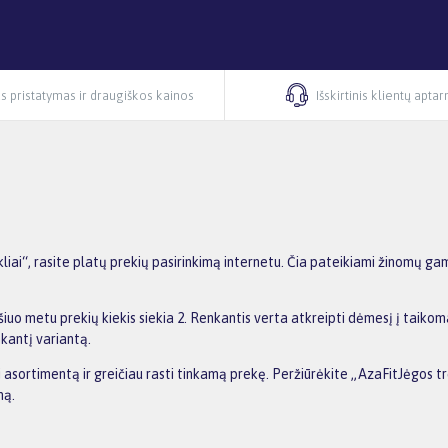
s pristatymas ir draugiškos kainos
Išskirtinis klientų apta
iai“, rasite platų prekių pasirinkimą internetu. Čia pateikiami žinomų ga
šiuo metu prekių kiekis siekia 2. Renkantis verta atkreipti dėmesį į taiko
nkantį variantą.
ti asortimentą ir greičiau rasti tinkamą prekę. Peržiūrėkite „AzaFitJėgos tr
ną.