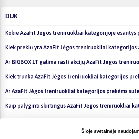
DUK
Kokie AzaFit Jėgos treniruokliai kategorijoje esantys 
Kiek prekių yra AzaFit Jėgos treniruokliai kategorijos
Ar BIGBOX.LT galima rasti akcijų AzaFit Jėgos treniruo
Kiek trunka AzaFit Jėgos treniruokliai kategorijos pre
Ar AzaFit Jėgos treniruokliai kategorijos prekėms sut
Kaip palyginti skirtingus AzaFit Jėgos treniruokliai k
Kaip įsigyti AzaFit Jėgos treniruokliai kategorijoje e
Šioje svetainėje naudojam