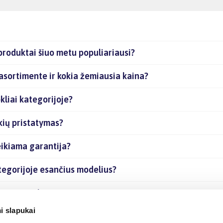
produktai šiuo metu populiariausi?
 asortimente ir kokia žemiausia kaina?
kliai kategorijoje?
kių pristatymas?
eikiama garantija?
ategorijoje esančius modelius?
sančias prekes internetu?
i slapukai