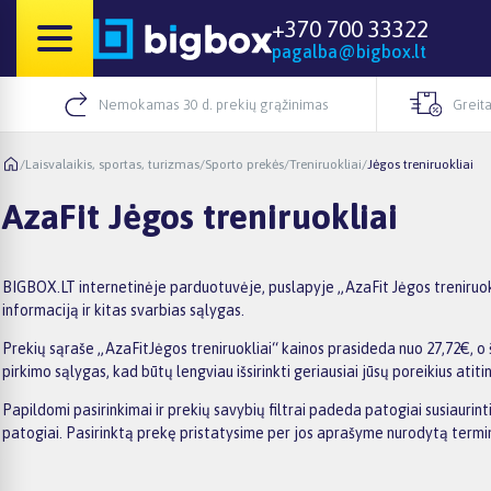
+370 700 33322
pagalba@bigbox.lt
Nemokamas 30 d. prekių grąžinimas
Greita
/
Laisvalaikis, sportas, turizmas
/
Sporto prekės
/
Treniruokliai
/
Jėgos treniruokliai
AzaFit Jėgos treniruokliai
BIGBOX.LT internetinėje parduotuvėje, puslapyje „AzaFit Jėgos treniruokl
informaciją ir kitas svarbias sąlygas.
Prekių sąraše „AzaFitJėgos treniruokliai“ kainos prasideda nuo 27,72€, o 
pirkimo sąlygas, kad būtų lengviau išsirinkti geriausiai jūsų poreikius atiti
Papildomi pasirinkimai ir prekių savybių filtrai padeda patogiai susiaurin
patogiai. Pasirinktą prekę pristatysime per jos aprašyme nurodytą termi