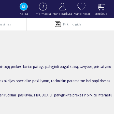
Kalba
Informacija
Mano paskyra
Mano norai
Krepšelis
rnavimas
Pirkimo gidai
mintojų prekės, kurias patogu palyginti pagal kainą, savybes, pristatymo
mas akcijas, specialius pasiūlymus, techninius parametrus bei papildomas
eniruokliai“ pasiūlymus BIGBOX.LT, palyginkite prekes ir pirkite internetu