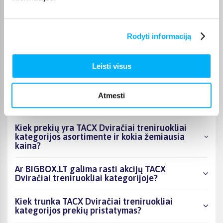
Ok
Rodyti informaciją
Leisti visus
DUK
Kokie TACX Dviračiai treniruokliai kategorijoje
Atmesti
esantys produktai šiuo metu populiariausi?
Kiek prekių yra TACX Dviračiai treniruokliai
kategorijos asortimente ir kokia žemiausia
kaina?
Ar BIGBOX.LT galima rasti akcijų TACX
Dviračiai treniruokliai kategorijoje?
Kiek trunka TACX Dviračiai treniruokliai
kategorijos prekių pristatymas?