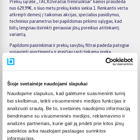
Prekių sąraše „TACXDviračiai treniruokliai“ kainos prasideda
nuo 629,99€, o šiuo metu prekių kiekis siekia 1. Renkantis verta
atkreipti dėmesį į taikomas akcijas, specialius pasiūlymus,
techninius parametrus bei papildomas pirkimo sąlygas, kad
būtų lengviau išsirinkti geriausiai jūsų poreikius atitinkantį
variantą.
Papildomi pasirinkimai ir prekių savybių filtrai padeda patogiai
susiaurinti asortimentą ir greičiau rasti tinkamą prekę.
Peržiūrėkite „TACXDviračiai treniruokliai“ pasiūlymus
BIGBOX.LT, palyginkite prekes ir pirkite internetu patogiai.
Pasirinktą prekę pristatysime per jos aprašyme nurodytą
terminą.
Šioje svetainėje naudojami slapukai
Naudojame slapukus, kad galėtume suasmeninti turinį
bei skelbimus, teikti visuomeninės medijos funkcijas ir
analizuoti srautą. Be to, svetainės naudojimo informaciją
Pirkėjų atsiliepimai apie prekes
bendriname su visuomeninės medijos, reklamavimo ir
analizės partneriais, kurie gali ją pridėti prie kitos jūsų
pateiktos arba naudojant paslaugas surinktos
Galina B.
informacijos.
Patvirtintas pirkėjas