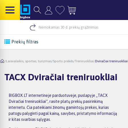
Nemokamas 30 d. prekių grąžinimas
Prekių filtras
/
Laisvalaikis, sportas, turizmas
/
Sporto prekės
/
Treniruokliai
/
Dviračiai treniruokliai
TACX Dviračiai treniruokliai
BIGBOX.LT internetinėje parduotuvėje, puslapyje „TACX
Dviračiai treniruokliai“, rasite platų prekių pasirinkimą
internetu. Čia pateikiami žinomų gamintojų prekės, kurias
patogu palyginti pagal kainą, savybes, pristatymo informaciją
ir kitas svarbias sąlygas.