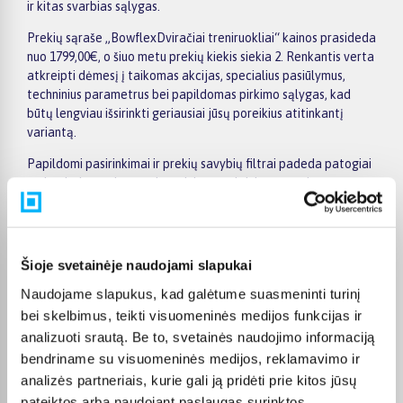
ir kitas svarbias sąlygas.
Prekių sąraše „BowflexDviračiai treniruokliai“ kainos prasideda
nuo 1799,00€, o šiuo metu prekių kiekis siekia 2. Renkantis verta
atkreipti dėmesį į taikomas akcijas, specialius pasiūlymus,
techninius parametrus bei papildomas pirkimo sąlygas, kad
būtų lengviau išsirinkti geriausiai jūsų poreikius atitinkantį
variantą.
Papildomi pasirinkimai ir prekių savybių filtrai padeda patogiai
susiaurinti asortimentą ir greičiau rasti tinkamą prekę.
Peržiūrėkite „BowflexDviračiai treniruokliai“ pasiūlymus
BIGBOX.LT, palyginkite prekes ir pirkite internetu patogiai.
Pasirinktą prekę pristatysime per jos aprašyme nurodytą
terminą.
Šioje svetainėje naudojami slapukai
Naudojame slapukus, kad galėtume suasmeninti turinį
bei skelbimus, teikti visuomeninės medijos funkcijas ir
analizuoti srautą. Be to, svetainės naudojimo informaciją
Pirkėjų atsiliepimai apie prekes
bendriname su visuomeninės medijos, reklamavimo ir
analizės partneriais, kurie gali ją pridėti prie kitos jūsų
pateiktos arba naudojant paslaugas surinktos