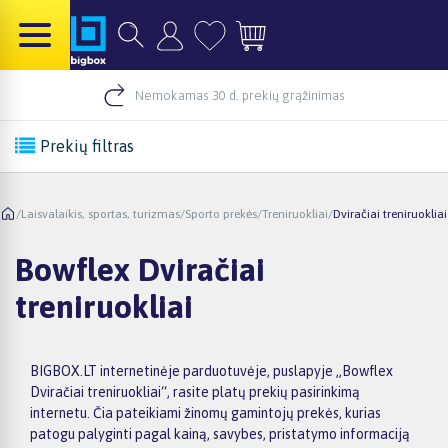
Nemokamas 30 d. prekių grąžinimas
Prekių filtras
/
Laisvalaikis, sportas, turizmas
/
Sporto prekės
/
Treniruokliai
/
Dviračiai treniruokliai
Bowflex Dviračiai
treniruokliai
BIGBOX.LT internetinėje parduotuvėje, puslapyje „Bowflex
Dviračiai treniruokliai“, rasite platų prekių pasirinkimą
internetu. Čia pateikiami žinomų gamintojų prekės, kurias
patogu palyginti pagal kainą, savybes, pristatymo informaciją