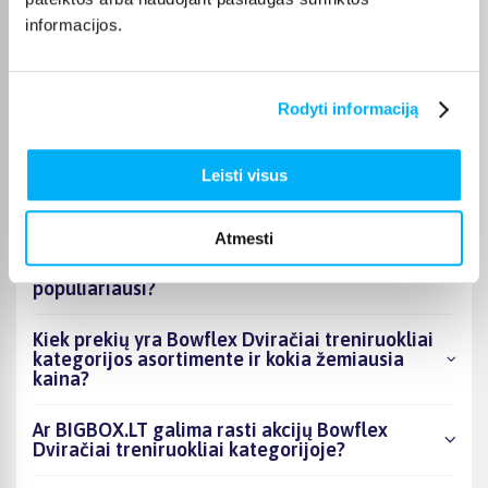
Galina B.
informacijos.
Patvirtintas pirkėjas
Ok
Rodyti informaciją
Leisti visus
DUK
Atmesti
Kokie Bowflex Dviračiai treniruokliai
kategorijoje esantys produktai šiuo metu
populiariausi?
Kiek prekių yra Bowflex Dviračiai treniruokliai
kategorijos asortimente ir kokia žemiausia
kaina?
Ar BIGBOX.LT galima rasti akcijų Bowflex
Dviračiai treniruokliai kategorijoje?