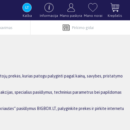
Kalba
Informacija
Mano paskyra
Mano norai
Krepšelis
rnavimas
Pirkimo gidai
tojų prekės, kurias patogu palyginti pagal kainą, savybes, pristatymo
 akcijas, specialius pasiūlymus, techninius parametrus bei papildomas
kriaušės“ pasiūlymus BIGBOX.LT, palyginkite prekes ir pirkite internetu