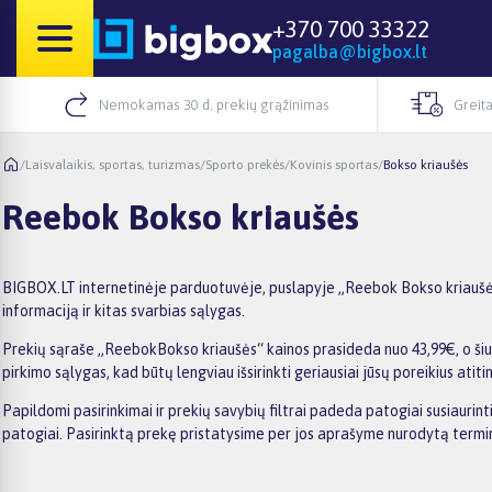
+370 700 33322
pagalba@bigbox.lt
Nemokamas 30 d. prekių grąžinimas
Greita
/
Laisvalaikis, sportas, turizmas
/
Sporto prekės
/
Kovinis sportas
/
Bokso kriaušės
Reebok Bokso kriaušės
BIGBOX.LT internetinėje parduotuvėje, puslapyje „Reebok Bokso kriaušės“
informaciją ir kitas svarbias sąlygas.
Prekių sąraše „ReebokBokso kriaušės“ kainos prasideda nuo 43,99€, o šiuo
pirkimo sąlygas, kad būtų lengviau išsirinkti geriausiai jūsų poreikius atiti
Papildomi pasirinkimai ir prekių savybių filtrai padeda patogiai susiauri
patogiai. Pasirinktą prekę pristatysime per jos aprašyme nurodytą termi