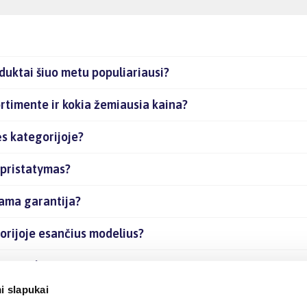
duktai šiuo metu populiariausi?
rtimente ir kokia žemiausia kaina?
ės kategorijoje?
 pristatymas?
iama garantija?
orijoje esančius modelius?
ias prekes internetu?
i slapukai