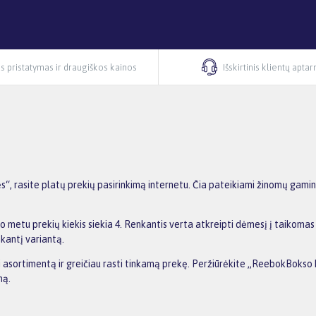
s pristatymas ir draugiškos kainos
Išskirtinis klientų apta
, rasite platų prekių pasirinkimą internetu. Čia pateikiami žinomų gamin
 metu prekių kiekis siekia 4. Renkantis verta atkreipti dėmesį į taikomas
nkantį variantą.
nti asortimentą ir greičiau rasti tinkamą prekę. Peržiūrėkite „ReebokBokso 
ną.