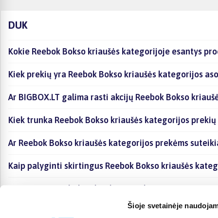
DUK
Kokie Reebok Bokso kriaušės kategorijoje esantys pro
Kiek prekių yra Reebok Bokso kriaušės kategorijos aso
Ar BIGBOX.LT galima rasti akcijų Reebok Bokso kriauš
Kiek trunka Reebok Bokso kriaušės kategorijos prekių
Ar Reebok Bokso kriaušės kategorijos prekėms suteik
Kaip palyginti skirtingus Reebok Bokso kriaušės kateg
Kaip įsigyti Reebok Bokso kriaušės kategorijoje esanč
Šioje svetainėje naudojam