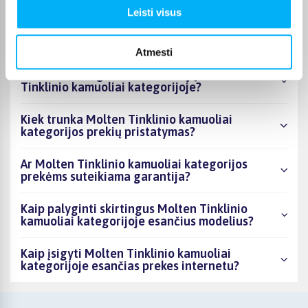
Leisti visus
Kiek prekių yra Molten Tinklinio kamuoliai
kategorijos asortimente ir kokia žemiausia
kaina?
Atmesti
Ar BIGBOX.LT galima rasti akcijų Molten
Tinklinio kamuoliai kategorijoje?
Kiek trunka Molten Tinklinio kamuoliai
kategorijos prekių pristatymas?
Ar Molten Tinklinio kamuoliai kategorijos
prekėms suteikiama garantija?
Kaip palyginti skirtingus Molten Tinklinio
kamuoliai kategorijoje esančius modelius?
Kaip įsigyti Molten Tinklinio kamuoliai
kategorijoje esančias prekes internetu?