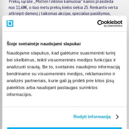
Prekių sąraše „MoltenTinklinio kamuoliai“ kainos prasideda
nuo 11,68€, o šiuo metu prekių kiekis siekia 25. Renkantis verta
atkreipti dėmesį į taikomas akcijas, specialius pasiūlymus,
techninius parametrus bei papildomas pirkimo sąlygas, kad
būtų lengviau išsirinkti geriausiai jūsų poreikius atitinkantį
variantą.
Papildomi pasirinkimai ir prekių savybių filtrai padeda patogiai
Šioje svetainėje naudojami slapukai
susiaurinti asortimentą ir greičiau rasti tinkamą prekę.
Naudojame slapukus, kad galėtume suasmeninti turinį
Peržiūrėkite „MoltenTinklinio kamuoliai“ pasiūlymus
bei skelbimus, teikti visuomeninės medijos funkcijas ir
BIGBOX.LT, palyginkite prekes ir pirkite internetu patogiai.
Pasirinktą prekę pristatysime per jos aprašyme nurodytą
analizuoti srautą. Be to, svetainės naudojimo informaciją
terminą.
bendriname su visuomeninės medijos, reklamavimo ir
analizės partneriais, kurie gali ją pridėti prie kitos jūsų
pateiktos arba naudojant paslaugas surinktos
informacijos.
DUK
Rodyti informaciją
Kokie Molten Tinklinio kamuoliai kategorijoje
esantys produktai šiuo metu populiariausi?