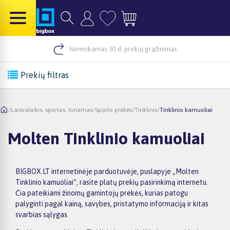
Nemokamas 30 d. prekių grąžinimas
Prekių filtras
/
Laisvalaikis, sportas, turizmas
/
Sporto prekės
/
Tinklinis
/
Tinklinio kamuoliai
Molten Tinklinio kamuoliai
BIGBOX.LT internetinėje parduotuvėje, puslapyje „Molten
Tinklinio kamuoliai“, rasite platų prekių pasirinkimą internetu.
Čia pateikiami žinomų gamintojų prekės, kurias patogu
palyginti pagal kainą, savybes, pristatymo informaciją ir kitas
svarbias sąlygas.