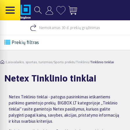
Nemokamas 30 d. prekių grąžinimas
Prekių filtras
/
Laisvalaikis, sportas, turizmas
/
Sporto prekės
/
Tinklinis
/
Tinklinio tinklai
Netex Tinklinio tinklai
Netex Tinklinio tinklai - patogus pasirinkimas ieškantiems
patikimo gamintojo prekių. BIGBOX.LT kategorijoje „Tinklinio
tinklai“ rasite gamintojo Netex pasiūlymus, kuriuos galite
palyginti pagal kainą, savybes, akcijas, pristatymo informaciją
ir kitus svarbius kriterijus.