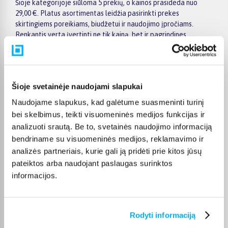
Šioje kategorijoje siūloma 5 prekių, o kainos prasideda nuo
29,00 €. Platus asortimentas leidžia pasirinkti prekes
skirtingiems poreikiams, biudžetui ir naudojimo įpročiams.
Renkantis verta įvertinti ne tik kainą, bet ir pagrindines
savybes, funkcionalumą, komplektaciją, garantijos sąlygas bei
taikomus specialius pasiūlymus.
Puslapyje esantys filtrai padeda greičiau atrasti aktualius
pasiūlymus ir patogiai palyginti Netex prekes tarpusavyje.
Šioje svetainėje naudojami slapukai
Atsižvelkite į jums svarbiausius kriterijus, pristatymo
Naudojame slapukus, kad galėtume suasmeninti turinį
informaciją ir prekės aprašymą, kad galėtumėte priimti patogų
bei skelbimus, teikti visuomeninės medijos funkcijas ir
ir apgalvotą sprendimą.
analizuoti srautą. Be to, svetainės naudojimo informaciją
Palyginkite Netex prekes BIGBOX.LT ir išsirinkite tinkamiausią
bendriname su visuomeninės medijos, reklamavimo ir
variantą internetu.
analizės partneriais, kurie gali ją pridėti prie kitos jūsų
pateiktos arba naudojant paslaugas surinktos
informacijos.
DUK
Rodyti informaciją
Kokie Netex Tinklinio tinklai kategorijoje