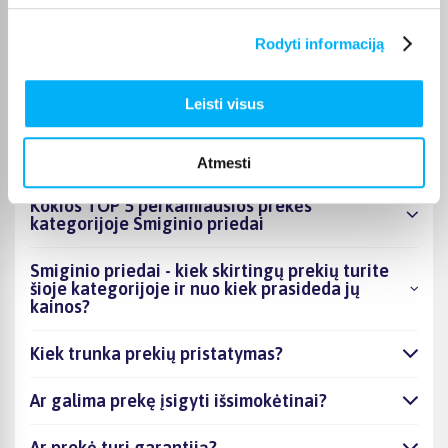
nurodomas jos puslapyje. Pasirinktą prekę iš Smiginio priedai
kategorijos galite gauti paštomatu, per kurjerį arba, jei prekė
Rodyti informaciją
atitinkamai pažymėta, atsiimti BIGBOX.LT biure Kaune.
Leisti visus
DUK
Atmesti
Kokios TOP 5 perkamiausios prekės
kategorijoje Smiginio priedai
Smiginio priedai - kiek skirtingų prekių turite
šioje kategorijoje ir nuo kiek prasideda jų
kainos?
Kiek trunka prekių pristatymas?
Ar galima prekę įsigyti išsimokėtinai?
Ar prekė turi garantiją?