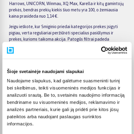
Harrows, UNICORN, Winmau, XQ Max, Karella ir kitų gamintojų
prekės, bendras prekių kiekis šiuo metu yra 100, o žemiausia
kaina prasideda nuo 1,14 €.
Jeigu ieškote, kur Smiginio priedai kategorijos prekes įsigyti
pigiau, verta reguliariai peržiūrėti specialius pasiūlymus ir
prekes, kurioms taikoma akcija. Patogūs filtrai padeda
susiaurinti pasirinkimą pagal gamintoją, kainą, savybes ar kitus
aktualius kriterijus, todėl greičiau rasite jūsų poreikius
atitinkantį variantą. Prekės puslapyje pateikiama išsamesnė
informacija apie techninius duomenis, apmokėjimą, pristatymo
terminą ir kitas pirkimo sąlygas.
Šioje svetainėje naudojami slapukai
Naudojame slapukus, kad galėtume suasmeninti turinį
BIGBOX.LT suteikia galimybę prekes nuo 150 Eur įsigyti su
nemokamu 24 mėnesių lizingu. Tai patogu, kai prekę norite
bei skelbimus, teikti visuomeninės medijos funkcijas ir
pirkti išsimokėtinai, paskirstant mokėjimą dalimis. Užsakytos
analizuoti srautą. Be to, svetainės naudojimo informaciją
prekės pristatomos visoje Lietuvoje: į paštomatus nuo 2,29 €, o
bendriname su visuomeninės medijos, reklamavimo ir
užsakymams nuo 499 € pristatymas į paštomatą nemokamas.
analizės partneriais, kurie gali ją pridėti prie kitos jūsų
Kurjerio pristatymo kaina prasideda nuo 2,99 €.
pateiktos arba naudojant paslaugas surinktos
Sandėlyje esančios prekės įprastai pristatomos per 1–2 darbo
informacijos.
dienas, o tikslus kiekvienos prekės pristatymo terminas