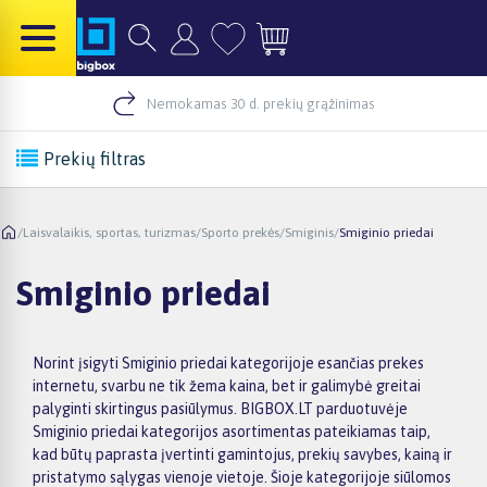
Nemokamas 30 d. prekių grąžinimas
Prekių filtras
/
Laisvalaikis, sportas, turizmas
/
Sporto prekės
/
Smiginis
/
Smiginio priedai
Smiginio priedai
Norint įsigyti Smiginio priedai kategorijoje esančias prekes
internetu, svarbu ne tik žema kaina, bet ir galimybė greitai
palyginti skirtingus pasiūlymus. BIGBOX.LT parduotuvėje
Smiginio priedai kategorijos asortimentas pateikiamas taip,
kad būtų paprasta įvertinti gamintojus, prekių savybes, kainą ir
pristatymo sąlygas vienoje vietoje. Šioje kategorijoje siūlomos