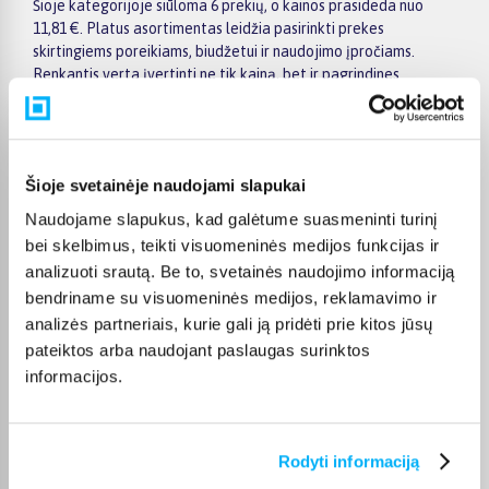
Šioje kategorijoje siūloma 6 prekių, o kainos prasideda nuo
11,81 €. Platus asortimentas leidžia pasirinkti prekes
skirtingiems poreikiams, biudžetui ir naudojimo įpročiams.
Renkantis verta įvertinti ne tik kainą, bet ir pagrindines
savybes, funkcionalumą, komplektaciją, garantijos sąlygas bei
taikomus specialius pasiūlymus.
Puslapyje esantys filtrai padeda greičiau atrasti aktualius
pasiūlymus ir patogiai palyginti Dunlop prekes tarpusavyje.
Šioje svetainėje naudojami slapukai
Atsižvelkite į jums svarbiausius kriterijus, pristatymo
Naudojame slapukus, kad galėtume suasmeninti turinį
informaciją ir prekės aprašymą, kad galėtumėte priimti patogų
bei skelbimus, teikti visuomeninės medijos funkcijas ir
ir apgalvotą sprendimą.
analizuoti srautą. Be to, svetainės naudojimo informaciją
Palyginkite Dunlop prekes BIGBOX.LT ir išsirinkite tinkamiausią
bendriname su visuomeninės medijos, reklamavimo ir
variantą internetu.
analizės partneriais, kurie gali ją pridėti prie kitos jūsų
pateiktos arba naudojant paslaugas surinktos
informacijos.
DUK
Rodyti informaciją
Kokie Dunlop Skvošo kamuoliukai kategorijoje