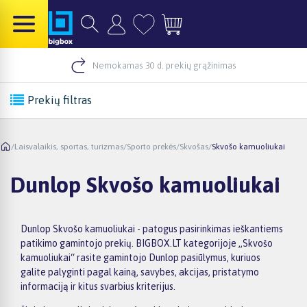
Nemokamas 30 d. prekių grąžinimas
Prekių filtras
/
Laisvalaikis, sportas, turizmas
/
Sporto prekės
/
Skvošas
/
Skvošo kamuoliukai
Dunlop Skvošo kamuoliukai
Dunlop Skvošo kamuoliukai - patogus pasirinkimas ieškantiems
patikimo gamintojo prekių. BIGBOX.LT kategorijoje „Skvošo
kamuoliukai“ rasite gamintojo Dunlop pasiūlymus, kuriuos
galite palyginti pagal kainą, savybes, akcijas, pristatymo
informaciją ir kitus svarbius kriterijus.