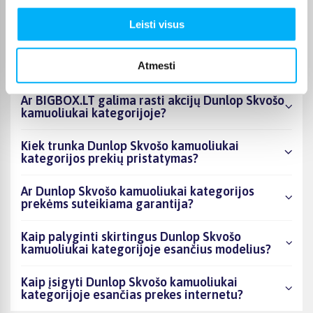
esantys produktai šiuo metu populiariausi?
Leisti visus
Kiek prekių yra Dunlop Skvošo kamuoliukai
kategorijos asortimente ir kokia žemiausia
Atmesti
kaina?
Ar BIGBOX.LT galima rasti akcijų Dunlop Skvošo
kamuoliukai kategorijoje?
Kiek trunka Dunlop Skvošo kamuoliukai
kategorijos prekių pristatymas?
Ar Dunlop Skvošo kamuoliukai kategorijos
prekėms suteikiama garantija?
Kaip palyginti skirtingus Dunlop Skvošo
kamuoliukai kategorijoje esančius modelius?
Kaip įsigyti Dunlop Skvošo kamuoliukai
kategorijoje esančias prekes internetu?