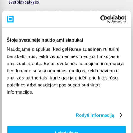
svarbias sąlygas.
Prekių sąraše „No-NameStalo teniso raketės“ kainos
prasideda nuo 0,00€, o šiuo metu prekių kiekis siekia . Renkantis
verta atkreipti dėmesį į taikomas akcijas, specialius
pasiūlymus, techninius parametrus bei papildomas pirkimo
sąlygas, kad būtų lengviau išsirinkti geriausiai jūsų poreikius
Šioje svetainėje naudojami slapukai
atitinkantį variantą.
Naudojame slapukus, kad galėtume suasmeninti turinį
Papildomi pasirinkimai ir prekių savybių filtrai padeda patogiai
bei skelbimus, teikti visuomeninės medijos funkcijas ir
susiaurinti asortimentą ir greičiau rasti tinkamą prekę.
analizuoti srautą. Be to, svetainės naudojimo informaciją
Peržiūrėkite „No-NameStalo teniso raketės“ pasiūlymus
bendriname su visuomeninės medijos, reklamavimo ir
BIGBOX.LT, palyginkite prekes ir pirkite internetu patogiai.
analizės partneriais, kurie gali ją pridėti prie kitos jūsų
Pasirinktą prekę pristatysime per jos aprašyme nurodytą
pateiktos arba naudojant paslaugas surinktos
terminą.
informacijos.
Rodyti informaciją
DUK
Kokios TOP 5 perkamiausios prekės
Leisti visus