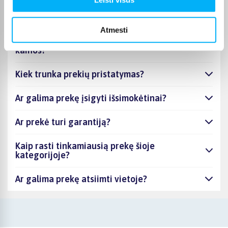
kategorijoje Stalo teniso raketės
Atmesti
Stalo teniso raketės - kiek skirtingų prekių
turite šioje kategorijoje ir nuo kiek prasideda jų
kainos?
Kiek trunka prekių pristatymas?
Ar galima prekę įsigyti išsimokėtinai?
Ar prekė turi garantiją?
Kaip rasti tinkamiausią prekę šioje
kategorijoje?
Ar galima prekę atsiimti vietoje?