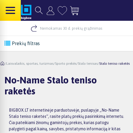
Nemokamas 30 d. prekių grąžinimas
Prekių filtras
/
Laisvalaikis, sportas, turizmas
/
Sporto prekės
/
Stalo tenisas
/
Stalo teniso raketės
No-Name Stalo teniso
raketės
BIGBOX.LT internetinėje parduotuvėje, puslapyje „No-Name
Stalo teniso raketės“, rasite platų prekių pasirinkimą internetu.
Čia pateikiami žinomų gamintojų prekės, kurias patogu
palyginti pagal kainą, savybes, pristatymo informaciją ir kitas