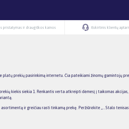
s pristatymas ir draugiškos kainos
Išskirtinis klientų apta
te platų prekių pasirinkimą internetu. Čia pateikiami žinomų gamintojų pr
prekių kiekis siekia 1. Renkantis verta atkreipti dėmesį į taikomas akcija
ariantą.
i asortimentą ir greičiau rasti tinkamą prekę. Peržiūrėkite „...Stalo tenisa