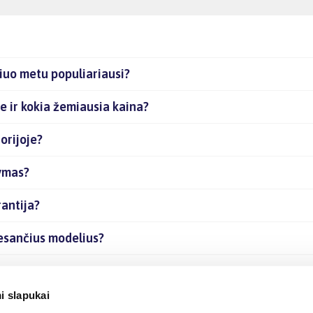
šiuo metu populiariausi?
te ir kokia žemiausia kaina?
orijoje?
tymas?
rantija?
e esančius modelius?
kes internetu?
i slapukai