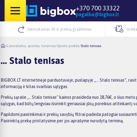
+370 700 33322
pagalba@bigbox.lt
Nemokamas 30 d. prekių grąžinimas
Greita
/
Laisvalaikis, sportas, turizmas
/
Sporto prekės
/
Stalo tenisas
... Stalo tenisas
BIGBOX.LT internetinėje parduotuvėje, puslapyje „... Stalo tenisas“, rasi
informaciją ir kitas svarbias sąlygas.
Prekių sąraše „...Stalo tenisas“ kainos prasideda nuo 18,76€, o šiuo metu 
sąlygas, kad būtų lengviau išsirinkti geriausiai jūsų poreikius atitinkantį v
Papildomi pasirinkimai ir prekių savybių filtrai padeda patogiai susiaurint
Pasirinktą prekę pristatysime per jos aprašyme nurodytą terminą.