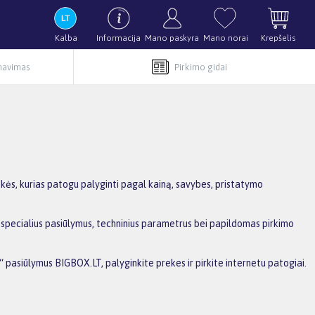
Kalba
Informacija
Mano paskyra
Mano norai
Krepšelis
rnavimas
Pirkimo gidai
ekės, kurias patogu palyginti pagal kainą, savybes, pristatymo
s, specialius pasiūlymus, techninius parametrus bei papildomas pirkimo
s“ pasiūlymus BIGBOX.LT, palyginkite prekes ir pirkite internetu patogiai.