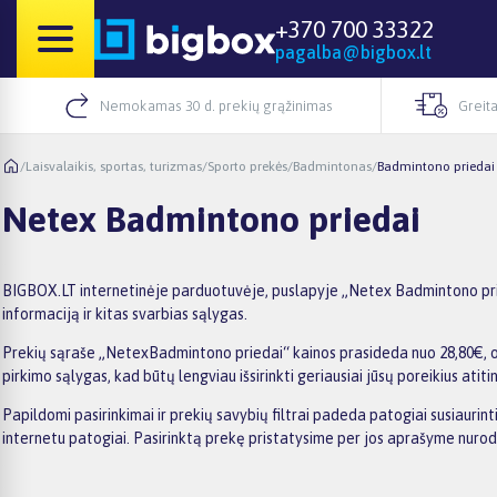
+370 700 33322
pagalba@bigbox.lt
Nemokamas 30 d. prekių grąžinimas
Greita
/
Laisvalaikis, sportas, turizmas
/
Sporto prekės
/
Badmintonas
/
Badmintono priedai
Netex Badmintono priedai
BIGBOX.LT internetinėje parduotuvėje, puslapyje „Netex Badmintono pried
informaciją ir kitas svarbias sąlygas.
Prekių sąraše „NetexBadmintono priedai“ kainos prasideda nuo 28,80€, o š
pirkimo sąlygas, kad būtų lengviau išsirinkti geriausiai jūsų poreikius atiti
Papildomi pasirinkimai ir prekių savybių filtrai padeda patogiai susiauri
internetu patogiai. Pasirinktą prekę pristatysime per jos aprašyme nuro