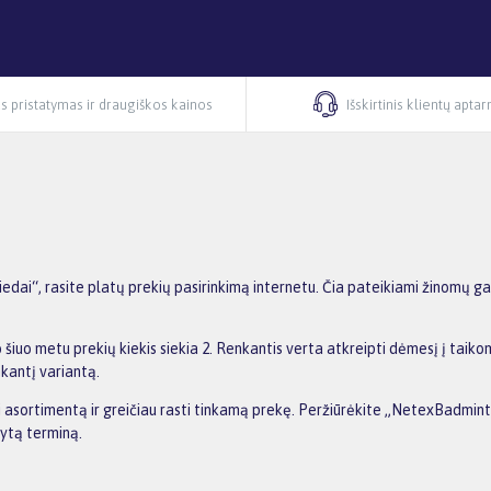
s pristatymas ir draugiškos kainos
Išskirtinis klientų apta
ai“, rasite platų prekių pasirinkimą internetu. Čia pateikiami žinomų ga
iuo metu prekių kiekis siekia 2. Renkantis verta atkreipti dėmesį į taiko
nkantį variantą.
nti asortimentą ir greičiau rasti tinkamą prekę. Peržiūrėkite „NetexBadmin
dytą terminą.