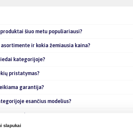
produktai šiuo metu populiariausi?
 asortimente ir kokia žemiausia kaina?
iedai kategorijoje?
ekių pristatymas?
eikiama garantija?
ategorijoje esančius modelius?
ančias prekes internetu?
i slapukai