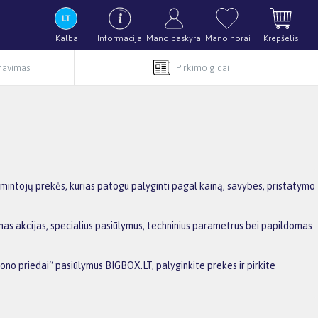
Kalba
Informacija
Mano paskyra
Mano norai
Krepšelis
rnavimas
Pirkimo gidai
mintojų prekės, kurias patogu palyginti pagal kainą, savybes, pristatymo
mas akcijas, specialius pasiūlymus, techninius parametrus bei papildomas
tono priedai“ pasiūlymus BIGBOX.LT, palyginkite prekes ir pirkite