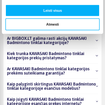
kategorijoje esantys produktai šiuo metu
populiariausi?
Leisti visus
Kiek prekių yra KAWASAKI Badmintono tinklai
kategorijos asortimente ir kokia žemiausia
Atmesti
kaina?
Ar BIGBOX.LT galima rasti akcijų KAWASAKI
Badmintono tinklai kategorijoje?
Kiek trunka KAWASAKI Badmintono tinklai
kategorijos prekių pristatymas?
Ar KAWASAKI Badmintono tinklai kategorijos
prekėms suteikiama garantija?
Kaip palyginti skirtingus KAWASAKI Badmintono
tinklai kategorijoje esančius modelius?
Kaip įsigyti KAWASAKI Badmintono tinklai
kategorijoje esančias prekes internetu?