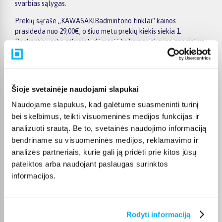
svarbias sąlygas.
Prekių sąraše „KAWASAKIBadmintono tinklai“ kainos
prasideda nuo 29,00€, o šiuo metu prekių kiekis siekia 1.
Renkantis verta atkreipti dėmesį į taikomas akcijas, specialius
pasiūlymus, techninius parametrus bei papildomas pirkimo
sąlygas, kad būtų lengviau išsirinkti geriausiai jūsų poreikius
atitinkantį variantą.
Šioje svetainėje naudojami slapukai
Papildomi pasirinkimai ir prekių savybių filtrai padeda patogiai
susiaurinti asortimentą ir greičiau rasti tinkamą prekę.
Naudojame slapukus, kad galėtume suasmeninti turinį
Peržiūrėkite „KAWASAKIBadmintono tinklai“ pasiūlymus
bei skelbimus, teikti visuomeninės medijos funkcijas ir
BIGBOX.LT, palyginkite prekes ir pirkite internetu patogiai.
analizuoti srautą. Be to, svetainės naudojimo informaciją
Pasirinktą prekę pristatysime per jos aprašyme nurodytą
bendriname su visuomeninės medijos, reklamavimo ir
terminą.
analizės partneriais, kurie gali ją pridėti prie kitos jūsų
pateiktos arba naudojant paslaugas surinktos
informacijos.
DUK
Rodyti informaciją
Kokie KAWASAKI Badmintono tinklai