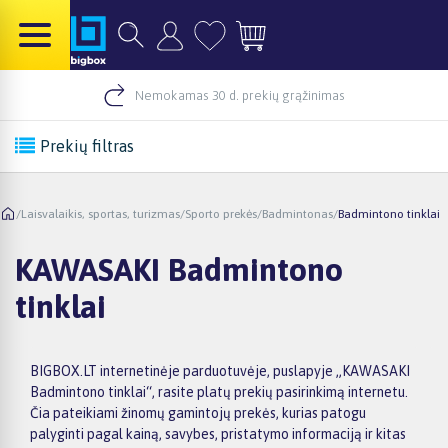
Nemokamas 30 d. prekių grąžinimas
Prekių filtras
/
Laisvalaikis, sportas, turizmas
/
Sporto prekės
/
Badmintonas
/
Badmintono tinklai
KAWASAKI Badmintono
tinklai
BIGBOX.LT internetinėje parduotuvėje, puslapyje „KAWASAKI
Badmintono tinklai“, rasite platų prekių pasirinkimą internetu.
Čia pateikiami žinomų gamintojų prekės, kurias patogu
palyginti pagal kainą, savybes, pristatymo informaciją ir kitas