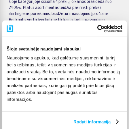
Šioje kategorijoje siūloma 4 prekių, o kainos prasideda nuo
24,06 €. Platus asortimentas leidžia pasirinkti prekes
skirtingiems poreikiams, biudžetui ir naudojimo įpročiams.
Renkantis verta įvertinti ne tik kainą, bet ir pagrindines
savybes, funkcionalumą, komplektaciją, garantijos sąlygas bei
taikomus specialius pasiūlymus.
Puslapyje esantys filtrai padeda greičiau atrasti aktualius
pasiūlymus ir patogiai palyginti Givova prekes tarpusavyje.
Šioje svetainėje naudojami slapukai
Atsižvelkite į jums svarbiausius kriterijus, pristatymo
Naudojame slapukus, kad galėtume suasmeninti turinį
informaciją ir prekės aprašymą, kad galėtumėte priimti patogų
bei skelbimus, teikti visuomeninės medijos funkcijas ir
ir apgalvotą sprendimą.
analizuoti srautą. Be to, svetainės naudojimo informaciją
Palyginkite Givova prekes BIGBOX.LT ir išsirinkite tinkamiausią
bendriname su visuomeninės medijos, reklamavimo ir
variantą internetu.
analizės partneriais, kurie gali ją pridėti prie kitos jūsų
pateiktos arba naudojant paslaugas surinktos
informacijos.
DUK
Rodyti informaciją
Kokie Givova Futbolo priedai kategorijoje