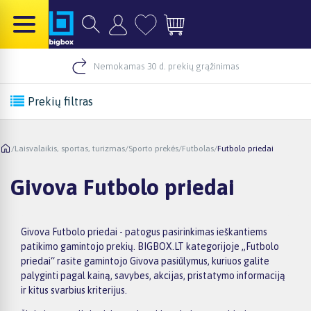
Nemokamas 30 d. prekių grąžinimas
Prekių filtras
/
Laisvalaikis, sportas, turizmas
/
Sporto prekės
/
Futbolas
/
Futbolo priedai
Givova Futbolo priedai
Givova Futbolo priedai - patogus pasirinkimas ieškantiems
patikimo gamintojo prekių. BIGBOX.LT kategorijoje „Futbolo
priedai“ rasite gamintojo Givova pasiūlymus, kuriuos galite
palyginti pagal kainą, savybes, akcijas, pristatymo informaciją
ir kitus svarbius kriterijus.