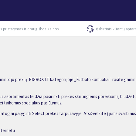
s pristatymas ir draugiškos kainos
Išskirtinis klientų apta
intojo prekių. BIGBOX.LT kategorijoje „Futbolo kamuoliai“ rasite gaminto
s asortimentas leidžia pasirinkti prekes skirtingiems poreikiams, biudžetui 
ei taikomus specialius pasiūlymus.
 patogiai palyginti Select prekes tarpusavyje. Atsižvelkite į jums svarbiau
nternetu.