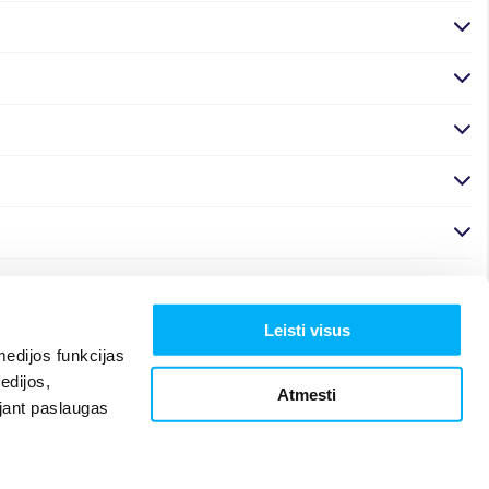
Leisti visus
edijos funkcijas
edijos,
Atmesti
ojant paslaugas