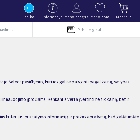
Kalba
Informacija
Mano paskyra
Mano norai
Krepšelis
rnavimas
Pirkimo gidai
jo Select pasiūlymus, kuriuos galite palyginti pagal kainą, savybes,
ir naudojimo įpročiams. Renkantis verta įvertinti ne tik kainą, bet ir
sius kriterijus, pristatymo informaciją ir prekės aprašymą, kad galėtumėte