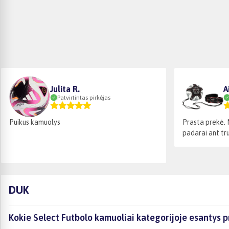
Julita R.
A
Patvirtintas pirkėjas
Puikus kamuolys
Prasta prekė. 
padarai ant trum
DUK
Kokie Select Futbolo kamuoliai kategorijoje esantys p