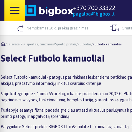
+370 700 33322
pagalba@bigbox.lt
Nemokamas 30 d. prekių grąžinimas
Greita
/
Laisvalaikis, sportas, turizmas
/
Sporto prekės
/
Futbolas
/
Futbolo kamuoliai
Select Futbolo kamuoliai
Select Futbolo kamuoliai - patogus pasirinkimas ieškantiems patikimo gam
akcijas, pristatymo informaciją ir kitus svarbius kriterijus.
Šioje kategorijoje siūloma 55 prekių, o kainos prasideda nuo 20,32 €. Platu
pagrindines savybes, funkcionalumą, komplektaciją, garantijos sąlygas b
Puslapyje esantys filtrai padeda greičiau atrasti aktualius pasiūlymus ir
priimti patogų ir apgalvotą sprendimą.
Palyginkite Select prekes BIGBOX.LT ir išsirinkite tinkamiausią variantą i