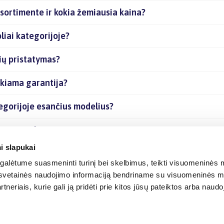
asortimente ir kokia žemiausia kaina?
liai kategorijoje?
ių pristatymas?
ikiama garantija?
tegorijoje esančius modelius?
nčias prekes internetu?
i slapukai
alėtume suasmeninti turinį bei skelbimus, teikti visuomeninės m
o, svetainės naudojimo informaciją bendriname su visuomeninės m
tneriais, kurie gali ją pridėti prie kitos jūsų pateiktos arba naud
© 2012-
2026
BIGBOX.LT