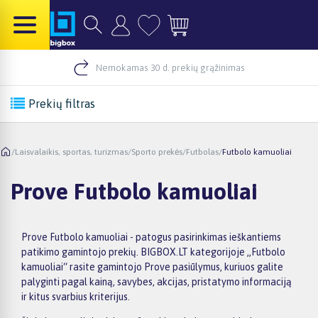
Nemokamas 30 d. prekių grąžinimas
Prekių filtras
/
Laisvalaikis, sportas, turizmas
/
Sporto prekės
/
Futbolas
/
Futbolo kamuoliai
Prove Futbolo kamuoliai
Prove Futbolo kamuoliai - patogus pasirinkimas ieškantiems
patikimo gamintojo prekių. BIGBOX.LT kategorijoje „Futbolo
kamuoliai“ rasite gamintojo Prove pasiūlymus, kuriuos galite
palyginti pagal kainą, savybes, akcijas, pristatymo informaciją
ir kitus svarbius kriterijus.