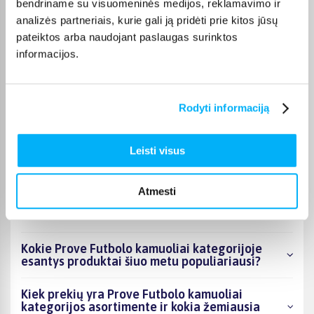
bendriname su visuomeninės medijos, reklamavimo ir
Julita R.
analizės partneriais, kurie gali ją pridėti prie kitos jūsų
Patvirtintas pirkėjas
pateiktos arba naudojant paslaugas surinktos
Puikus kamuolys
informacijos.
Aidas D.
Patvirtintas pirkėjas
Rodyti informaciją
Prasta prekė. Nerekomenduočiau. Guma, nors ir padarai ant
trumpiausio ilgio, po ...
Leisti visus
Atmesti
DUK
Kokie Prove Futbolo kamuoliai kategorijoje
esantys produktai šiuo metu populiariausi?
Kiek prekių yra Prove Futbolo kamuoliai
kategorijos asortimente ir kokia žemiausia