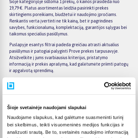
Šioje kategorijoje siūloma 1 prekių, o kainos prasideda nuo
19,79 €. Platus asortimentas leidžia pasirinkti prekes
skirtingiems poreikiams, biudžetui ir naudojimo įpročiams.
Renkantis verta įvertinti ne tik kainą, bet ir pagrindines
savybes, funkcionalumą, komplektaciją, garantijos sąlygas bei
taikomus specialius pasiūlymus.
Puslapyje esantys filtrai padeda greičiau atrasti aktualius
pasiūlymus ir patogiai palyginti Prove prekes tarpusavyje.
Atsižvelkite į jums svarbiausius kriterijus, pristatymo
informaciją ir prekės aprašymą, kad galėtumėte priimti patogų
ir apgalvotą sprendimą.
Palyginkite Prove prekes BIGBOX.LT ir išsirinkite tinkamiausią
variantą internetu.
Šioje svetainėje naudojami slapukai
Naudojame slapukus, kad galėtume suasmeninti turinį
Pirkėjų atsiliepimai apie prekes
bei skelbimus, teikti visuomeninės medijos funkcijas ir
analizuoti srautą. Be to, svetainės naudojimo informaciją