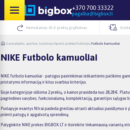
+370 700 33322
pagalba@bigbox.lt
Nemokamas 30 d. prekių grąžinimas
Greita
/
Laisvalaikis, sportas, turizmas
/
Sporto prekės
/
Futbolas
/
Futbolo kamuoliai
NIKE Futbolo kamuoliai
NIKE Futbolo kamuoliai - patogus pasirinkimas ieškantiems patikimo gamin
pristatymo informaciją ir kitus svarbius kriterijus.
Šioje kategorijoje siūloma 2 prekių, o kainos prasideda nuo 28,28 €. Platus
pagrindines savybes, funkcionalumą, komplektaciją, garantijos sąlygas b
Puslapyje esantys filtrai padeda greičiau atrasti aktualius pasiūlymus ir
priimti patogų ir apgalvotą sprendimą.
Palyginkite NIKE prekes BIGBOX.LT ir išsirinkite tinkamiausią variantą int