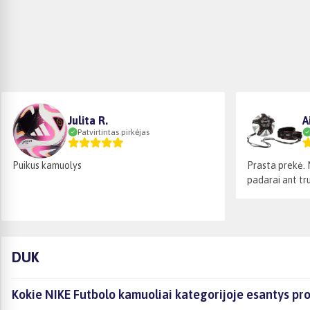
Julita R.
A
Patvirtintas pirkėjas
Puikus kamuolys
Prasta prekė. 
padarai ant trum
DUK
Kokie NIKE Futbolo kamuoliai kategorijoje esantys pro