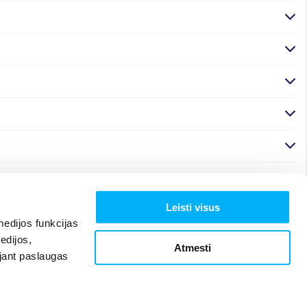
Leisti visus
edijos funkcijas
edijos,
Atmesti
ojant paslaugas