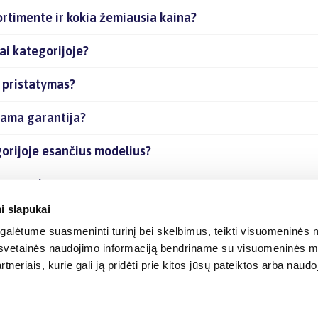
ortimente ir kokia žemiausia kaina?
ai kategorijoje?
ų pristatymas?
iama garantija?
gorijoje esančius modelius?
čias prekes internetu?
i slapukai
alėtume suasmeninti turinį bei skelbimus, teikti visuomeninės m
o, svetainės naudojimo informaciją bendriname su visuomeninės m
tneriais, kurie gali ją pridėti prie kitos jūsų pateiktos arba naud
© 2012-
2026
BIGBOX.LT