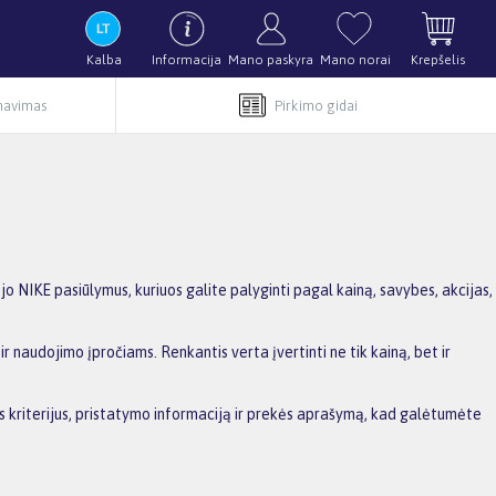
Kalba
Informacija
Mano paskyra
Mano norai
Krepšelis
rnavimas
Pirkimo gidai
 NIKE pasiūlymus, kuriuos galite palyginti pagal kainą, savybes, akcijas,
r naudojimo įpročiams. Renkantis verta įvertinti ne tik kainą, bet ir
ius kriterijus, pristatymo informaciją ir prekės aprašymą, kad galėtumėte