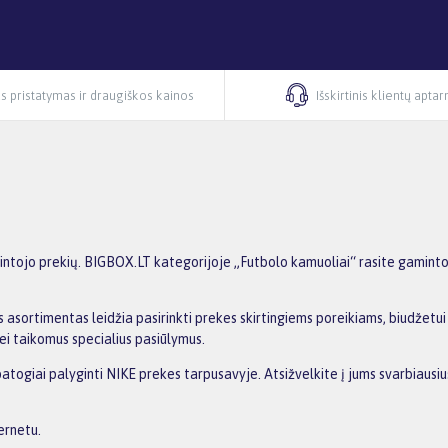
s pristatymas ir draugiškos kainos
Išskirtinis klientų apta
tojo prekių. BIGBOX.LT kategorijoje „Futbolo kamuoliai“ rasite gamintojo
 asortimentas leidžia pasirinkti prekes skirtingiems poreikiams, biudžetui i
ei taikomus specialius pasiūlymus.
 patogiai palyginti NIKE prekes tarpusavyje. Atsižvelkite į jums svarbiaus
ernetu.