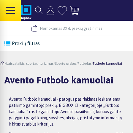
Nemokamas 30 d. prekių grąžinimas
Prekių filtras
/
Laisvalaikis, sportas, turizmas
/
Sporto prekės
/
Futbolas
/
Futbolo kamuoliai
Avento Futbolo kamuoliai
Avento Futbolo kamuoliai - patogus pasirinkimas ieškantiems
patikimo gamintojo prekių. BIGBOX.LT kategorijoje „Futbolo
kamuoliai“ rasite gamintojo Avento pasiūlymus, kuriuos galite
palyginti pagal kainą, savybes, akcijas, pristatymo informaciją
ir kitus svarbius kriterijus.