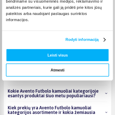
bendriname su visuomeninės medijos, reklamavimo ir
Julita R.
analizės partneriais, kurie gali ją pridėti prie kitos jūsų
Patvirtintas pirkėjas
pateiktos arba naudojant paslaugas surinktos
Puikus kamuolys
informacijos.
Aidas D.
Patvirtintas pirkėjas
Rodyti informaciją
Prasta prekė. Nerekomenduočiau. Guma, nors ir padarai ant
trumpiausio ilgio, po ...
Leisti visus
Atmesti
DUK
Kokie Avento Futbolo kamuoliai kategorijoje
esantys produktai šiuo metu populiariausi?
Kiek prekių yra Avento Futbolo kamuoliai
kategorijos asortimente ir kokia žemiausia