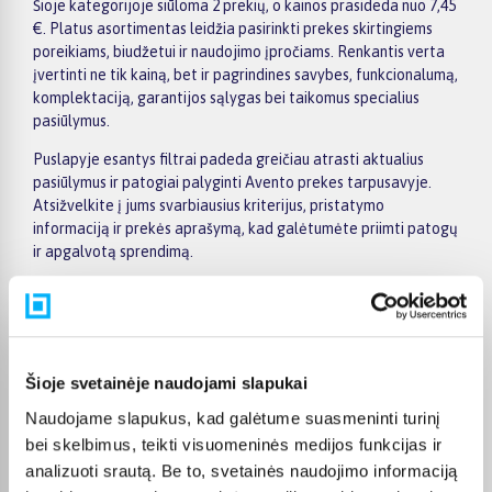
Šioje kategorijoje siūloma 2 prekių, o kainos prasideda nuo 7,45
€. Platus asortimentas leidžia pasirinkti prekes skirtingiems
poreikiams, biudžetui ir naudojimo įpročiams. Renkantis verta
įvertinti ne tik kainą, bet ir pagrindines savybes, funkcionalumą,
komplektaciją, garantijos sąlygas bei taikomus specialius
pasiūlymus.
Puslapyje esantys filtrai padeda greičiau atrasti aktualius
pasiūlymus ir patogiai palyginti Avento prekes tarpusavyje.
Atsižvelkite į jums svarbiausius kriterijus, pristatymo
informaciją ir prekės aprašymą, kad galėtumėte priimti patogų
ir apgalvotą sprendimą.
Palyginkite Avento prekes BIGBOX.LT ir išsirinkite tinkamiausią
variantą internetu.
Šioje svetainėje naudojami slapukai
Naudojame slapukus, kad galėtume suasmeninti turinį
Pirkėjų atsiliepimai apie prekes
bei skelbimus, teikti visuomeninės medijos funkcijas ir
analizuoti srautą. Be to, svetainės naudojimo informaciją