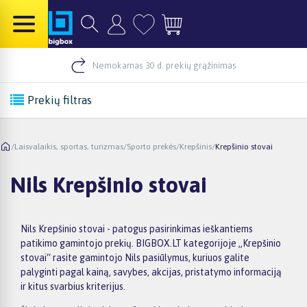
Nemokamas 30 d. prekių grąžinimas
Prekių filtras
/
Laisvalaikis, sportas, turizmas
/
Sporto prekės
/
Krepšinis
/
Krepšinio stovai
Nils Krepšinio stovai
Nils Krepšinio stovai - patogus pasirinkimas ieškantiems
patikimo gamintojo prekių. BIGBOX.LT kategorijoje „Krepšinio
stovai“ rasite gamintojo Nils pasiūlymus, kuriuos galite
palyginti pagal kainą, savybes, akcijas, pristatymo informaciją
ir kitus svarbius kriterijus.