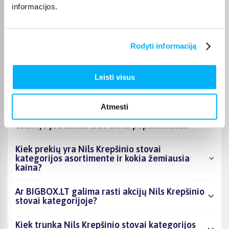
informacijos.
Juozas V.
Patvirtintas pirkėjas
Pompa be adatos, kamuolio negalima pripūst
Rodyti informaciją
Leisti visus
DUK
Atmesti
Kokie Nils Krepšinio stovai kategorijoje
esantys produktai šiuo metu populiariausi?
Kiek prekių yra Nils Krepšinio stovai
kategorijos asortimente ir kokia žemiausia
kaina?
Ar BIGBOX.LT galima rasti akcijų Nils Krepšinio
stovai kategorijoje?
Kiek trunka Nils Krepšinio stovai kategorijos