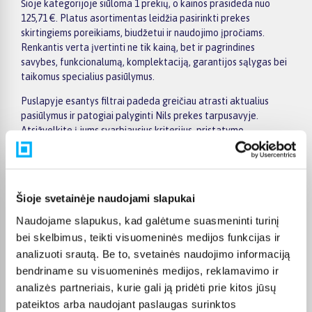
Šioje kategorijoje siūloma 1 prekių, o kainos prasideda nuo
125,71 €. Platus asortimentas leidžia pasirinkti prekes
skirtingiems poreikiams, biudžetui ir naudojimo įpročiams.
Renkantis verta įvertinti ne tik kainą, bet ir pagrindines
savybes, funkcionalumą, komplektaciją, garantijos sąlygas bei
taikomus specialius pasiūlymus.
Puslapyje esantys filtrai padeda greičiau atrasti aktualius
pasiūlymus ir patogiai palyginti Nils prekes tarpusavyje.
Atsižvelkite į jums svarbiausius kriterijus, pristatymo
informaciją ir prekės aprašymą, kad galėtumėte priimti patogų
ir apgalvotą sprendimą.
Palyginkite Nils prekes BIGBOX.LT ir išsirinkite tinkamiausią
Šioje svetainėje naudojami slapukai
variantą internetu.
Naudojame slapukus, kad galėtume suasmeninti turinį
bei skelbimus, teikti visuomeninės medijos funkcijas ir
analizuoti srautą. Be to, svetainės naudojimo informaciją
bendriname su visuomeninės medijos, reklamavimo ir
Pirkėjų atsiliepimai apie prekes
analizės partneriais, kurie gali ją pridėti prie kitos jūsų
pateiktos arba naudojant paslaugas surinktos