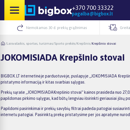
+370 700 33322
pagalba@bigbox.lt
Nemokamas 30 d. prekių grąžinimas
Greita
/
Laisvalaikis, sportas, turizmas
/
Sporto prekės
/
Krepšinis
/
Krepšinio stovai
JOKOMISIADA Krepšinio stovai
BIGBOX.LT internetinėje parduotuvėje, puslapyje „JOKOMISIADA Krepšinio 
pristatymo informaciją ir kitas svarbias sąlygas.
Prekių sąraše „JOKOMISIADAKrepšinio stovai“ kainos prasideda nuo 27,03€,
papildomas pirkimo sąlygas, kad būtų lengviau išsirinkti geriausiai jūsų po
Papildomi pasirinkimai ir prekių savybių filtrai padeda patogiai susiauri
internetu patogiai. Pasirinktą prekę pristatysime per jos aprašyme nuro