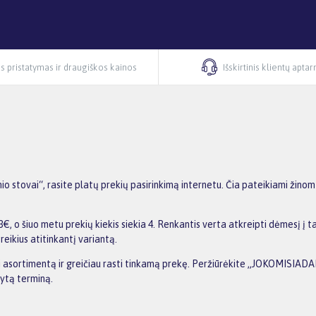
s pristatymas ir draugiškos kainos
Išskirtinis klientų apta
stovai“, rasite platų prekių pasirinkimą internetu. Čia pateikiami žinom
 o šiuo metu prekių kiekis siekia 4. Renkantis verta atkreipti dėmesį į ta
reikius atitinkantį variantą.
nti asortimentą ir greičiau rasti tinkamą prekę. Peržiūrėkite „JOKOMISIADA
dytą terminą.