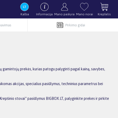
Kalba
Informacija
Mano paskyra
Mano norai
Krepšelis
rnavimas
Pirkimo gidai
ų gamintojų prekės, kurias patogu palyginti pagal kainą, savybes,
ikomas akcijas, specialius pasiūlymus, techninius parametrus bei
Krepšinio stovai“ pasiūlymus BIGBOX.LT, palyginkite prekes ir pirkite