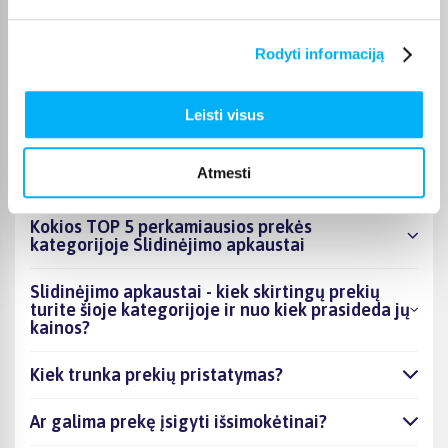
Pasirinktą prekę iš Slidinėjimo apkaustai kategorijos
pristatysime per nurodytą terminą. Jei patogiau užsakymą
atsiimti patiems, atitinkamai pažymėtas prekes galėsite
Rodyti informaciją
atsiimti BIGBOX.LT biure Veiverių g. 171, Kaune.
Leisti visus
DUK
Atmesti
Kokios TOP 5 perkamiausios prekės
kategorijoje Slidinėjimo apkaustai
Slidinėjimo apkaustai - kiek skirtingų prekių
turite šioje kategorijoje ir nuo kiek prasideda jų
kainos?
Kiek trunka prekių pristatymas?
Ar galima prekę įsigyti išsimokėtinai?