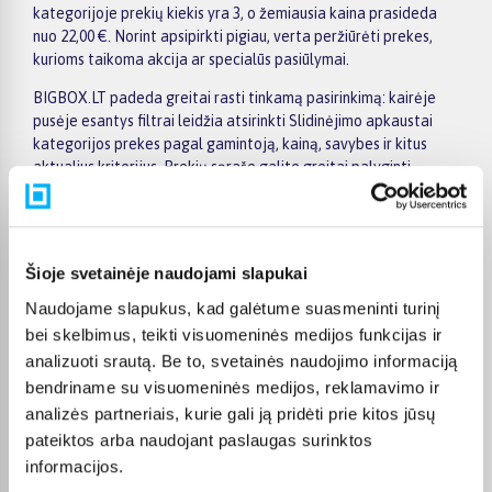
kategorijoje prekių kiekis yra 3, o žemiausia kaina prasideda
nuo 22,00 €. Norint apsipirkti pigiau, verta peržiūrėti prekes,
kurioms taikoma akcija ar specialūs pasiūlymai.
BIGBOX.LT padeda greitai rasti tinkamą pasirinkimą: kairėje
pusėje esantys filtrai leidžia atsirinkti Slidinėjimo apkaustai
kategorijos prekes pagal gamintoją, kainą, savybes ir kitus
aktualius kriterijus. Prekių sąraše galite greitai palyginti
pasiūlymus, o konkrečios prekės puslapyje rasite išsamesnę
informaciją apie techninius duomenis, pristatymo terminą,
apmokėjimo galimybes ir pirkimo sąlygas. Taip patogiau priimti
sprendimą ir užsisakyti pasirinktą prekę internetu.
Šioje svetainėje naudojami slapukai
Visoms prekėms nuo 150 Eur taikomas nemokamas 24 mėnesių
Naudojame slapukus, kad galėtume suasmeninti turinį
lizingas, todėl norimą prekę galima pirkti išsimokėtinai.
bei skelbimus, teikti visuomeninės medijos funkcijas ir
Pristatymas vykdomas visoje Lietuvoje: į paštomatus nuo 2,29
analizuoti srautą. Be to, svetainės naudojimo informaciją
€, o užsakymams nuo 499 € pristatymas į paštomatą
bendriname su visuomeninės medijos, reklamavimo ir
nemokamas; kurjerio pristatymas kainuoja nuo 2,99 €.
analizės partneriais, kurie gali ją pridėti prie kitos jūsų
Sandėlyje esančios prekės paprastai pristatomos per 1–2
darbo dienas, o tikslus kiekvienos prekės pristatymo terminas
pateiktos arba naudojant paslaugas surinktos
visada nurodomas jos puslapyje.
informacijos.