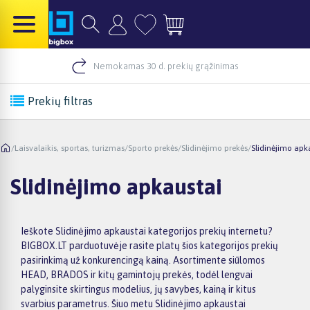
Nemokamas 30 d. prekių grąžinimas
Prekių filtras
/
Laisvalaikis, sportas, turizmas
/
Sporto prekės
/
Slidinėjimo prekės
/
Slidinėjimo apk
Slidinėjimo apkaustai
Ieškote Slidinėjimo apkaustai kategorijos prekių internetu?
BIGBOX.LT parduotuvėje rasite platų šios kategorijos prekių
pasirinkimą už konkurencingą kainą. Asortimente siūlomos
HEAD, BRADOS ir kitų gamintojų prekės, todėl lengvai
palyginsite skirtingus modelius, jų savybes, kainą ir kitus
svarbius parametrus. Šiuo metu Slidinėjimo apkaustai