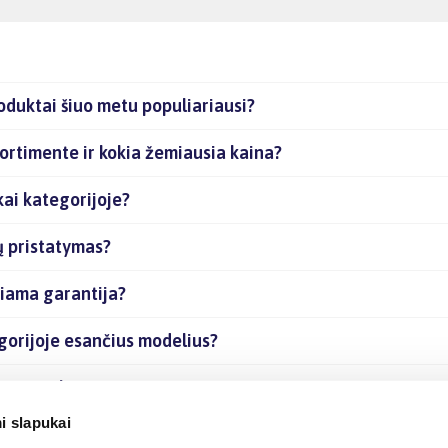
oduktai šiuo metu populiariausi?
ortimente ir kokia žemiausia kaina?
ai kategorijoje?
ų pristatymas?
kiama garantija?
gorijoje esančius modelius?
čias prekes internetu?
i slapukai