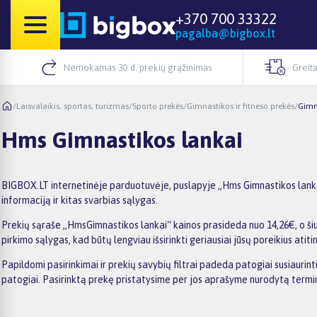
+370 700 33322
pagalba@bigbox.lt
Nemokamas 30 d. prekių grąžinimas
Greita
/
Laisvalaikis, sportas, turizmas
/
Sporto prekės
/
Gimnastikos ir fitneso prekės
/
Gimn
Hms Gimnastikos lankai
BIGBOX.LT internetinėje parduotuvėje, puslapyje „Hms Gimnastikos lankai“
informaciją ir kitas svarbias sąlygas.
Prekių sąraše „HmsGimnastikos lankai“ kainos prasideda nuo 14,26€, o šiu
pirkimo sąlygas, kad būtų lengviau išsirinkti geriausiai jūsų poreikius atiti
Papildomi pasirinkimai ir prekių savybių filtrai padeda patogiai susiaurin
patogiai. Pasirinktą prekę pristatysime per jos aprašyme nurodytą termi