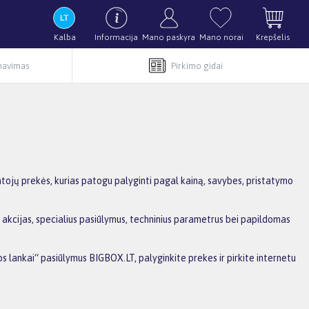
Kalba
Informacija
Mano paskyra
Mano norai
Krepšelis
rnavimas
Pirkimo gidai
tojų prekės, kurias patogu palyginti pagal kainą, savybes, pristatymo
 akcijas, specialius pasiūlymus, techninius parametrus bei papildomas
os lankai“ pasiūlymus BIGBOX.LT, palyginkite prekes ir pirkite internetu