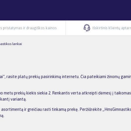
s pristatymas ir draugiškos kainos
Išskirtinis klientų apta
astikos lankai
, rasite platų prekių pasirinkimą internetu. Čia pateikiami žinomų gamin
o metu prekių kiekis siekia 2. Renkantis verta atkreipti dėmesį į taikomas
nkantį variantą.
ti asortimentą ir greičiau rasti tinkamą prekę. Peržiūrėkite „HmsGimnastik
ną.