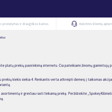
s pristatymas ir draugiškos kainos
Išskirtinis klientų apta
ėliai
ite platų prekių pasirinkimą internetu. Čia pateikiami žinomų gamintojų p
 prekių kiekis siekia 4. Renkantis verta atkreipti dėmesį į taikomas akcij
ariantą.
ti asortimentą ir greičiau rasti tinkamą prekę. Peržiūrėkite „SpokeyKilimėl
ną.