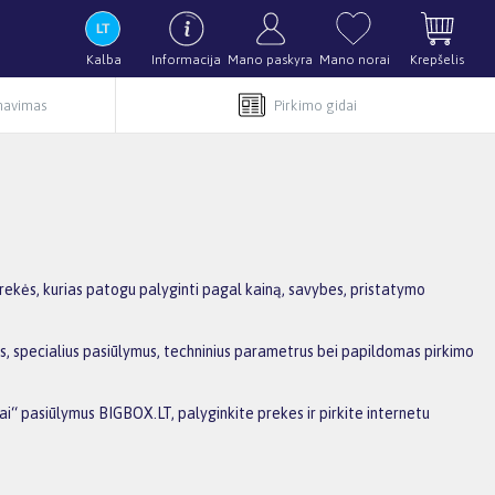
Kalba
Informacija
Mano paskyra
Mano norai
Krepšelis
rnavimas
Pirkimo gidai
rekės, kurias patogu palyginti pagal kainą, savybes, pristatymo
as, specialius pasiūlymus, techninius parametrus bei papildomas pirkimo
iai“ pasiūlymus BIGBOX.LT, palyginkite prekes ir pirkite internetu