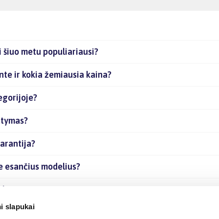
i šiuo metu populiariausi?
nte ir kokia žemiausia kaina?
egorijoje?
tatymas?
arantija?
je esančius modelius?
rekes internetu?
i slapukai