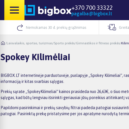
+370 700 33322
pagalba@bigbox.lt
Nemokamas 30 d. prekių grąžinimas
Greita
/
Laisvalaikis, sportas, turizmas
/
Sporto prekės
/
Gimnastikos ir fitneso prekės
/
Kilim
Spokey Kilimėliai
BIGBOX.LT internetinėje parduotuvėje, puslapyje „Spokey Kilimėliai“, ras
informaciją ir kitas svarbias sąlygas.
Prekių sąraše „SpokeyKilimėliai“ kainos prasideda nuo 26,63€, o šiuo metu
sąlygas, kad būtų lengviau išsirinkti geriausiai jūsų poreikius atitinkantį v
Papildomi pasirinkimai ir prekių savybių filtrai padeda patogiai susiaurin
patogiai. Pasirinktą prekę pristatysime per jos aprašyme nurodytą termi