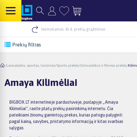
Nemokamas 30 d. prekių grąžinimas
Prekių filtras
/
Laisvalaikis, sportas, turizmas
/
Sporto prekės
/
Gimnastikos ir fitneso prekės
/
Kilim
Amaya Kilimėliai
BIGBOX.LT internetinėje parduotuvėje, puslapyje „Amaya
Kilimėliai“, rasite platų prekių pasirinkimą internetu. Čia
pateikiami žinomų gamintojų prekės, kurias patogu palyginti
pagal kainą, savybes, pristatymo informaciją ir kitas svarbias
sąlygas.