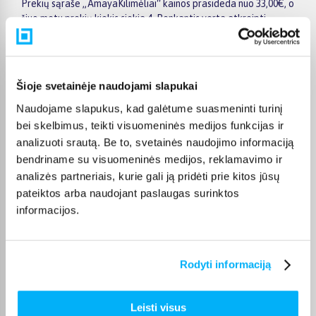
Prekių sąraše „AmayaKilimėliai“ kainos prasideda nuo 33,00€, o
šiuo metu prekių kiekis siekia 4. Renkantis verta atkreipti
dėmesį į taikomas akcijas, specialius pasiūlymus, techninius
parametrus bei papildomas pirkimo sąlygas, kad būtų lengviau
išsirinkti geriausiai jūsų poreikius atitinkantį variantą.
Šioje svetainėje naudojami slapukai
Papildomi pasirinkimai ir prekių savybių filtrai padeda patogiai
susiaurinti asortimentą ir greičiau rasti tinkamą prekę.
Naudojame slapukus, kad galėtume suasmeninti turinį
Peržiūrėkite „AmayaKilimėliai“ pasiūlymus BIGBOX.LT,
bei skelbimus, teikti visuomeninės medijos funkcijas ir
palyginkite prekes ir pirkite internetu patogiai. Pasirinktą
analizuoti srautą. Be to, svetainės naudojimo informaciją
prekę pristatysime per jos aprašyme nurodytą terminą.
bendriname su visuomeninės medijos, reklamavimo ir
analizės partneriais, kurie gali ją pridėti prie kitos jūsų
pateiktos arba naudojant paslaugas surinktos
informacijos.
DUK
Kokie Amaya Kilimėliai kategorijoje esantys
Rodyti informaciją
produktai šiuo metu populiariausi?
Kiek prekių yra Amaya Kilimėliai kategorijos
Leisti visus