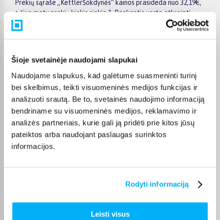
Prekių sąraše „KettlerŠokdynės“ kainos prasideda nuo 32,19€,
o šiuo metu prekių kiekis siekia 1. Renkantis verta atkreipti
dėmesį į taikomas akcijas, specialius pasiūlymus, techninius
parametrus bei papildomas pirkimo sąlygas, kad būtų lengviau
išsirinkti geriausiai jūsų poreikius atitinkantį variantą.
Šioje svetainėje naudojami slapukai
Papildomi pasirinkimai ir prekių savybių filtrai padeda patogiai
susiaurinti asortimentą ir greičiau rasti tinkamą prekę.
Naudojame slapukus, kad galėtume suasmeninti turinį
Peržiūrėkite „KettlerŠokdynės“ pasiūlymus BIGBOX.LT,
bei skelbimus, teikti visuomeninės medijos funkcijas ir
palyginkite prekes ir pirkite internetu patogiai. Pasirinktą
analizuoti srautą. Be to, svetainės naudojimo informaciją
prekę pristatysime per jos aprašyme nurodytą terminą.
bendriname su visuomeninės medijos, reklamavimo ir
analizės partneriais, kurie gali ją pridėti prie kitos jūsų
pateiktos arba naudojant paslaugas surinktos
informacijos.
DUK
Kokie Kettler Šokdynės kategorijoje esantys
Rodyti informaciją
produktai šiuo metu populiariausi?
Kiek prekių yra Kettler Šokdynės kategorijos
Leisti visus