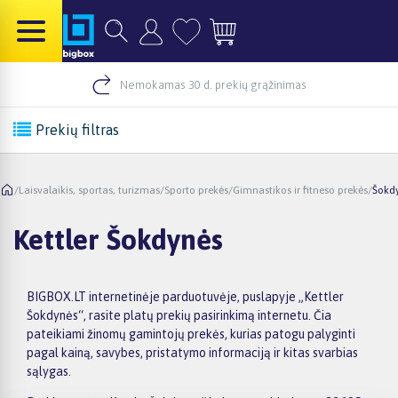
Nemokamas 30 d. prekių grąžinimas
Prekių filtras
/
Laisvalaikis, sportas, turizmas
/
Sporto prekės
/
Gimnastikos ir fitneso prekės
/
Šokd
Kettler Šokdynės
BIGBOX.LT internetinėje parduotuvėje, puslapyje „Kettler
Šokdynės“, rasite platų prekių pasirinkimą internetu. Čia
pateikiami žinomų gamintojų prekės, kurias patogu palyginti
pagal kainą, savybes, pristatymo informaciją ir kitas svarbias
sąlygas.