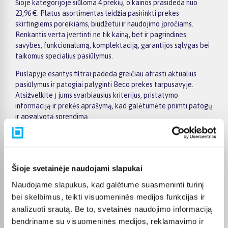
Šioje kategorijoje siūloma 4 prekių, o kainos prasideda nuo
23,96 €. Platus asortimentas leidžia pasirinkti prekes
skirtingiems poreikiams, biudžetui ir naudojimo įpročiams.
Renkantis verta įvertinti ne tik kainą, bet ir pagrindines
savybes, funkcionalumą, komplektaciją, garantijos sąlygas bei
taikomus specialius pasiūlymus.
Puslapyje esantys filtrai padeda greičiau atrasti aktualius
pasiūlymus ir patogiai palyginti Beco prekes tarpusavyje.
Atsižvelkite į jums svarbiausius kriterijus, pristatymo
informaciją ir prekės aprašymą, kad galėtumėte priimti patogų
ir apgalvotą sprendimą.
Palyginkite Beco prekes BIGBOX.LT ir išsirinkite tinkamiausią
variantą internetu.
Šioje svetainėje naudojami slapukai
Naudojame slapukus, kad galėtume suasmeninti turinį
bei skelbimus, teikti visuomeninės medijos funkcijas ir
Pirkėjų atsiliepimai apie prekes
analizuoti srautą. Be to, svetainės naudojimo informaciją
bendriname su visuomeninės medijos, reklamavimo ir