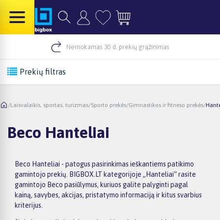
Nemokamas 30 d. prekių grąžinimas
Prekių filtras
/
Laisvalaikis, sportas, turizmas
/
Sporto prekės
/
Gimnastikos ir fitneso prekės
/
Hante
Beco Hanteliai
Beco Hanteliai - patogus pasirinkimas ieškantiems patikimo
gamintojo prekių. BIGBOX.LT kategorijoje „Hanteliai“ rasite
gamintojo Beco pasiūlymus, kuriuos galite palyginti pagal
kainą, savybes, akcijas, pristatymo informaciją ir kitus svarbius
kriterijus.