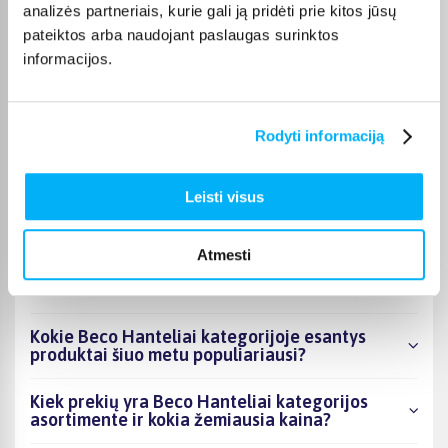
analizės partneriais, kurie gali ją pridėti prie kitos jūsų
Дми К.
Patvirtintas pirkėjas
pateiktos arba naudojant paslaugas surinktos
informacijos.
Viskas ok
Miglė U.
Rodyti informaciją
Patvirtintas pirkėjas
Tiekia kokybiškas prekes normaliomis kainomis. Ačiū!
Leisti visus
Atmesti
DUK
Kokie Beco Hanteliai kategorijoje esantys
produktai šiuo metu populiariausi?
Kiek prekių yra Beco Hanteliai kategorijos
asortimente ir kokia žemiausia kaina?